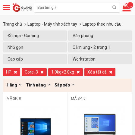
...
Trang chủ
Laptop - Máy tính xách tay
Laptop theo nhu cầu
Đồ họa - Gaming
Văn phòng
Nhỏ gọn
Cảm ứng - 2 trong 1
Cao cấp
Workstation
HP
Core i3
1.0kg<2.0kg
Xóa tất cả
Hãng
Tính năng
Sắp xếp
MÃ SP: 0
MÃ SP: 0