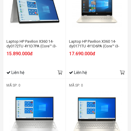
Laptop HP Pavilion X360 14-
Laptop HP Pavilion X360 14-
dy0172TU 4Y1D7PA (Core™ i3-
dy0171TU 4Y1D6PA (Core™ i3-
1125G4 | 4GB | 256GB | Intel UHD
1125G4 | 4GB | 512GB | Intel UHD
15.890.000đ
17.690.000đ
Graphics | 14inch FHD | Cảm ứng
| 14 inch FHD | Win 10 | Vàng)
| Win 10 | Bạc)
Liên hệ
Liên hệ
MÃ SP: 0
MÃ SP: 0