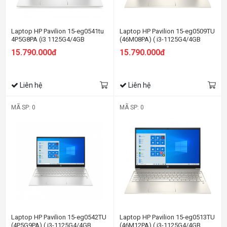
Laptop HP Pavilion 15-eg0541tu
Laptop HP Pavilion 15-eg0509TU
4P5G8PA (i3 1125G4/4GB
(46M08PA) ( i3-1125G4/4GB
RAM/512GB SSD/15.6" FHD/Win
RAM/512GB SSD/15.6
15.790.000đ
15.790.000đ
11/Bạc)
FHD/Win11/Vàng)
Liên hệ
Liên hệ
MÃ SP: 0
MÃ SP: 0
Laptop HP Pavilion 15-eg0542TU
Laptop HP Pavilion 15-eg0513TU
(4P5G9PA) ( i3-1125G4/4GB
(46M12PA) ( i3-1125G4/4GB