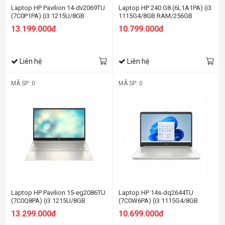
Laptop HP Pavilion 14-dv2069TU
Laptop HP 240 G8 (6L1A1PA) (i3
(7C0P1PA) (i3 1215U/8GB
1115G4/8GB RAM/256GB
RAM/256GB SSD/14
SSD/14 FHD/Win11/Bạc)
13.199.000đ
10.799.000đ
FHD/Win11/Vàng)
Liên hệ
Liên hệ
MÃ SP: 0
MÃ SP: 0
Laptop HP Pavilion 15-eg2086TU
Laptop HP 14s-dq2644TU
(7C0Q8PA) (i3 1215U/8GB
(7C0W6PA) (i3 1115G4/8GB
RAM/256GB SSD/15.6
RAM/256GB SSD/14
13.299.000đ
10.699.000đ
FHD/Win11/Vàng)
FHD/Win11/Bạc)