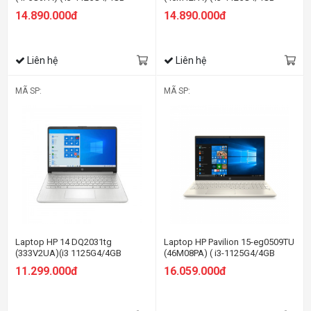
RAM/256GB SSD/15.6
RAM/256GB SSD/15.6
14.890.000đ
14.890.000đ
FHD/Win11/Bạc)
FHD/Win11/Vàng)
Liên hệ
Liên hệ
MÃ SP:
MÃ SP:
Laptop HP 14 DQ2031tg
Laptop HP Pavilion 15-eg0509TU
(333V2UA)(i3 1125G4/4GB
(46M08PA) ( i3-1125G4/4GB
RAM/128GB SSD/14
RAM/512GB SSD/15.6
11.299.000đ
16.059.000đ
FHD/Win/Bạc)
FHD/Win10/Vàng)