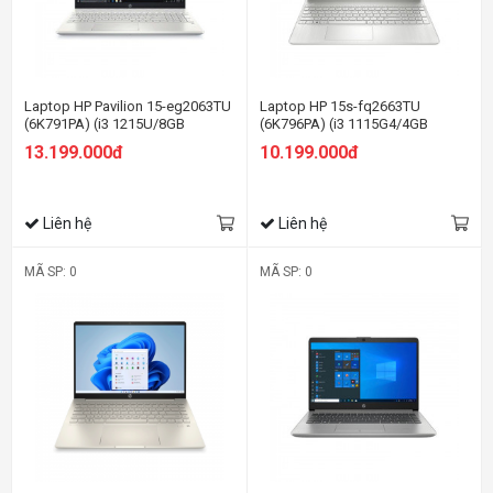
Laptop HP Pavilion 15-eg2063TU
Laptop HP 15s-fq2663TU
(6K791PA) (i3 1215U/8GB
(6K796PA) (i3 1115G4/4GB
RAM/256GB SSD/15.6
RAM/256GB SSD/15.6
13.199.000đ
10.199.000đ
FHD/Win11/Bạc)
HD/Win11/Bạc)
Liên hệ
Liên hệ
MÃ SP: 0
MÃ SP: 0