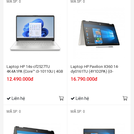
MÃ SP: 0
MÃ SP: 0
Laptop HP 14s-cf2527TU
Laptop HP Pavilion X360 14-
4K4A1PA (Core™ i3-10110U | 4GB
dy0161TU (4Y1D2PA) (i3-
| 256GB | Intel UHD Graphics |
1125G4/4GB RAM/512GB
12.490.000đ
16.790.000đ
14inch HD | Win 10 | Bạc)
SSD/14 FHD Cảm
ứng/Win11/Bạc)
Liên hệ
Liên hệ
MÃ SP: 0
MÃ SP: 0