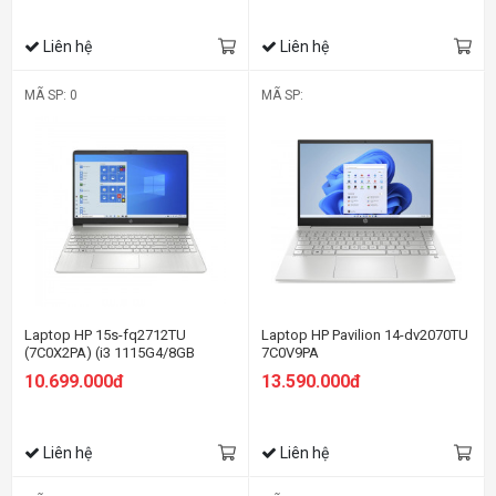
Liên hệ
Liên hệ
MÃ SP: 0
MÃ SP:
Laptop HP 15s-fq2712TU
Laptop HP Pavilion 14-dv2070TU
(7C0X2PA) (i3 1115G4/8GB
7C0V9PA
RAM/256GB SSD/15.6
10.699.000đ
13.590.000đ
HD/Win11/Bạc)
Liên hệ
Liên hệ