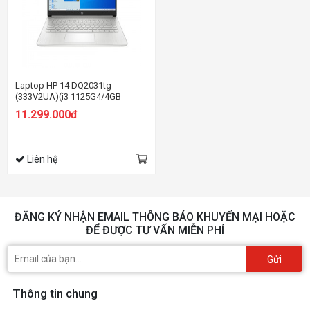
Laptop HP 14 DQ2031tg
(333V2UA)(i3 1125G4/4GB
RAM/128GB SSD/14
11.299.000đ
FHD/Win/Bạc)
Liên hệ
ĐĂNG KÝ NHẬN EMAIL THÔNG BÁO KHUYẾN MẠI HOẶC
ĐỂ ĐƯỢC TƯ VẤN MIỄN PHÍ
Gửi
Thông tin chung