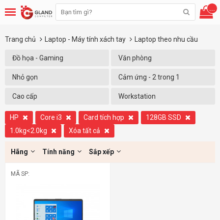
...
Trang chủ
Laptop - Máy tính xách tay
Laptop theo nhu cầu
Đồ họa - Gaming
Văn phòng
Nhỏ gọn
Cảm ứng - 2 trong 1
Cao cấp
Workstation
HP
Core i3
Card tích hợp
128GB SSD
1.0kg<2.0kg
Xóa tất cả
Hãng
Tính năng
Sắp xếp
MÃ SP: