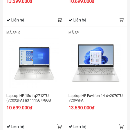
13.299.000đ
10.699.000đ
FHD/Win11/Vàng)
FHD/Win11/Bạc)
Liên hệ
Liên hệ
MÃ SP: 0
MÃ SP:
Laptop HP 15s-fq2712TU
Laptop HP Pavilion 14-dv2070TU
(7C0X2PA) (i3 1115G4/8GB
7C0V9PA
RAM/256GB SSD/15.6
10.699.000đ
13.590.000đ
HD/Win11/Bạc)
Liên hệ
Liên hệ