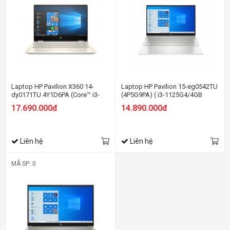
Laptop HP Pavilion X360 14-
Laptop HP Pavilion 15-eg0542TU
dy0171TU 4Y1D6PA (Core™ i3-
(4P5G9PA) ( i3-1125G4/4GB
1125G4 | 4GB | 512GB | Intel UHD
RAM/256GB SSD/15.6
17.690.000đ
14.890.000đ
| 14 inch FHD | Win 10 | Vàng)
FHD/Win11/Bạc)
Liên hệ
Liên hệ
MÃ SP: 0