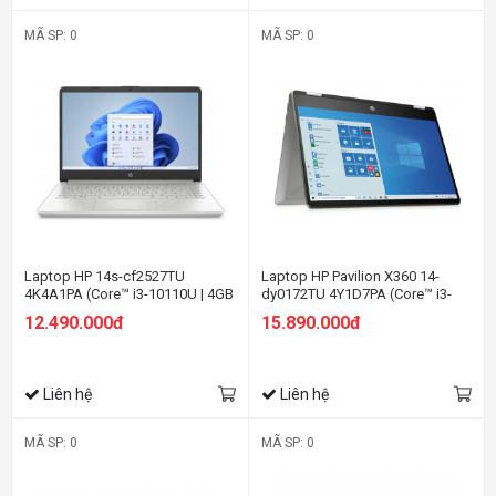
MÃ SP: 0
MÃ SP: 0
Laptop HP 14s-cf2527TU
Laptop HP Pavilion X360 14-
4K4A1PA (Core™ i3-10110U | 4GB
dy0172TU 4Y1D7PA (Core™ i3-
| 256GB | Intel UHD Graphics |
1125G4 | 4GB | 256GB | Intel UHD
12.490.000đ
15.890.000đ
14inch HD | Win 10 | Bạc)
Graphics | 14inch FHD | Cảm ứng
| Win 10 | Bạc)
Liên hệ
Liên hệ
MÃ SP: 0
MÃ SP: 0