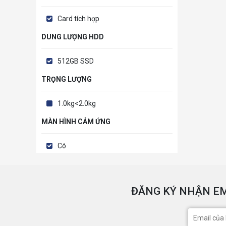
Card tích hợp
DUNG LƯỢNG HDD
512GB SSD
TRỌNG LƯỢNG
1.0kg<2.0kg
MÀN HÌNH CẢM ỨNG
Có
ĐĂNG KÝ NHẬN EM