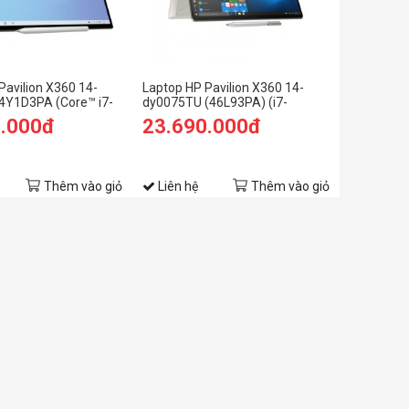
Pavilion X360 14-
Laptop HP Pavilion X360 14-
4Y1D3PA (Core™ i7-
dy0075TU (46L93PA) (i7-
B | 512GB | Intel®
1165G7/8GB RAM/512GB
0.000đ
23.690.000đ
4 inch FHD | Win 11 |
SSD/14 FHD Cảm
ứng/Win11/Vàng)
Thêm vào giỏ
Liên hệ
Thêm vào giỏ