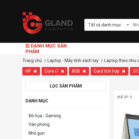
Tất cả danh mục
DANH MỤC SẢN
PHẨM
Trang chủ
Laptop - Máy tính xách tay
Laptop theo nhu 
HP
Core i7
8GB
Card tích hợp
51
LỌC SẢN PHẨM
MÃ SP: 0
DANH MỤC
Đồ họa - Gaming
Văn phòng
Nhỏ gọn