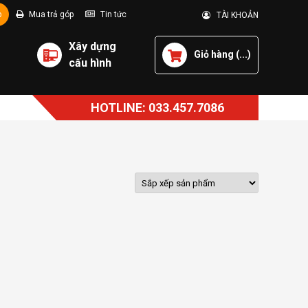
p
Mua trả góp
Tin tức
TÀI KHOẢN
Xây dựng
Giỏ hàng (
...
)
cấu hình
HOTLINE: 033.457.7086