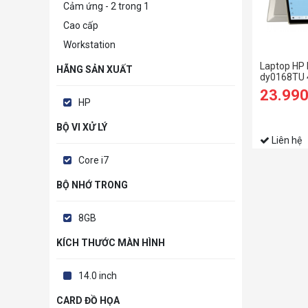
Cảm ứng - 2 trong 1
Cao cấp
Workstation
Laptop HP 
HÃNG SẢN XUẤT
dy0168TU 
1165G7 | 8G
23.99
Iris® Xe | 1
HP
Vàng)
BỘ VI XỬ LÝ
Liên hệ
Core i7
BỘ NHỚ TRONG
8GB
KÍCH THƯỚC MÀN HÌNH
14.0 inch
CARD ĐỒ HỌA