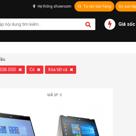
Hệ thống showroom
Tư vấn bán hàng
Bộ sưu tậ
Giá sốc
cầu
2GB SSD
Có
Xóa tất cả
MÃ SP: 0