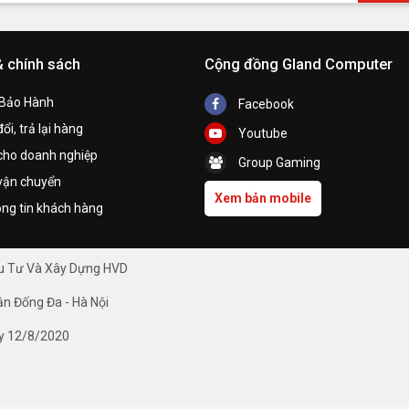
& chính sách
Cộng đồng Gland Computer
 Bảo Hành
Facebook
ổi, trả lại hàng
Youtube
cho doanh nghiệp
Group Gaming
vận chuyển
Xem bản mobile
ng tin khách hàng
ầu Tư Và Xây Dựng HVD
ận Đống Đa - Hà Nội
y 12/8/2020