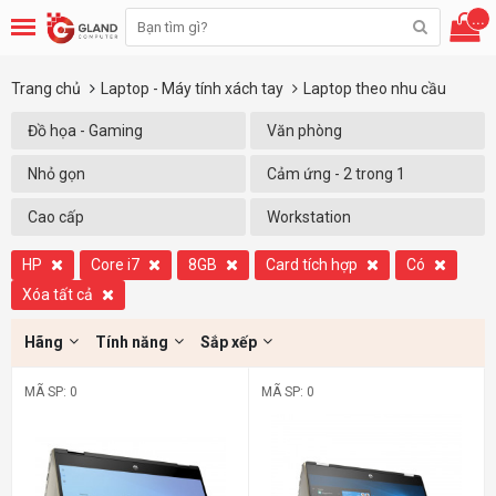
...
Trang chủ
Laptop - Máy tính xách tay
Laptop theo nhu cầu
Đồ họa - Gaming
Văn phòng
Nhỏ gọn
Cảm ứng - 2 trong 1
Cao cấp
Workstation
HP
Core i7
8GB
Card tích hợp
Có
Xóa tất cả
Hãng
Tính năng
Sắp xếp
MÃ SP: 0
MÃ SP: 0