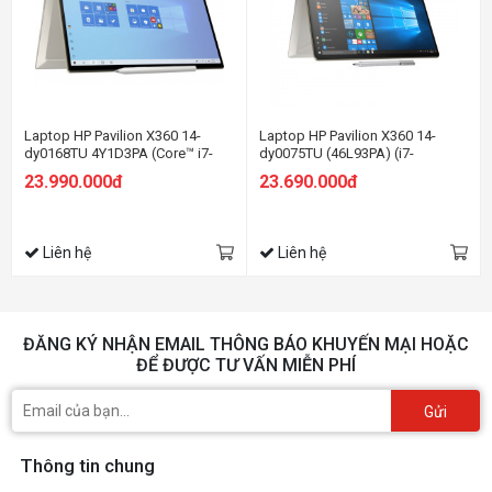
Laptop HP Pavilion X360 14-
Laptop HP Pavilion X360 14-
dy0168TU 4Y1D3PA (Core™ i7-
dy0075TU (46L93PA) (i7-
1165G7 | 8GB | 512GB | Intel®
1165G7/8GB RAM/512GB
23.990.000đ
23.690.000đ
Iris® Xe | 14 inch FHD | Win 11 |
SSD/14 FHD Cảm
Vàng)
ứng/Win11/Vàng)
Liên hệ
Liên hệ
ĐĂNG KÝ NHẬN EMAIL THÔNG BÁO KHUYẾN MẠI HOẶC
ĐỂ ĐƯỢC TƯ VẤN MIỄN PHÍ
Gửi
Thông tin chung