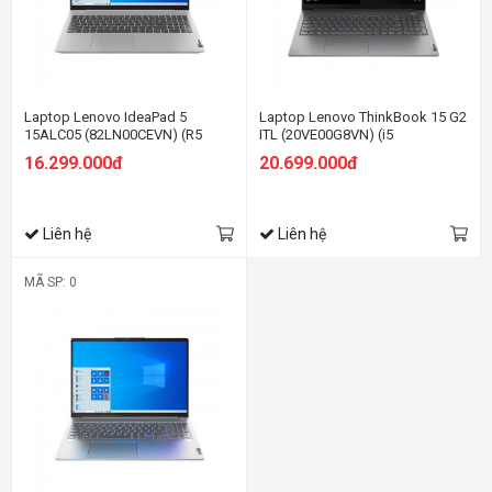
Laptop Lenovo IdeaPad 5
Laptop Lenovo ThinkBook 15 G2
15ALC05 (82LN00CEVN) (R5
ITL (20VE00G8VN) (i5
5500U/8GB RAM/512GB
1135G7/8GB RAM/512GB
16.299.000đ
20.699.000đ
SSD/15.6 FHD/Win11/Xám)
SSD/15.6 FHD/MX450
2GB/DOS/Xám)
Liên hệ
Liên hệ
MÃ SP: 0