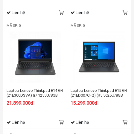
Liên hệ
Liên hệ
MÃ SP: 0
MÃ SP: 0
Laptop Lenovo Thinkpad E14 G4
Laptop Lenovo Thinkpad E15 G4
(21E300DSVA) (i7 1255U/8GB
(21ED007CFQ) (R5 5625U/8GB
RAM/512GB SSD/14.0 FHD/Dos/
RAM/512GB SSD/15.6 FHD/Dos/
21.899.000đ
15.299.000đ
Đen)
Đen)
Liên hệ
Liên hệ