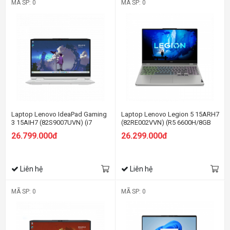
MÃ SP: 0
MÃ SP: 0
Laptop Lenovo IdeaPad Gaming
Laptop Lenovo Legion 5 15ARH7
3 15AIH7 (82S9007UVN) (i7
(82RE002VVN) (R5 6600H/8GB
12700H/16GB RAM/512GB
RAM/512GB SSD/15.6 FHD
26.799.000đ
26.299.000đ
SSD/15.6 FHD/RTX 3050Ti
165hz/RTX 3050 4G/Win11/Xám)
4GB/Win11/Trắng)
Liên hệ
Liên hệ
MÃ SP: 0
MÃ SP: 0