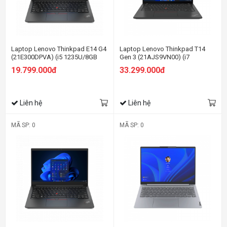
Laptop Lenovo Thinkpad E14 G4
Laptop Lenovo Thinkpad T14
(21E300DPVA) (i5 1235U/8GB
Gen 3 (21AJS9VN00) (i7
RAM/512GB SSD/14.0 FHD/Dos/
1255U/16GB RAM/512GB
19.799.000đ
33.299.000đ
Đen)
SSD/14 WUXGA/Dos/Đen)
Liên hệ
Liên hệ
MÃ SP: 0
MÃ SP: 0