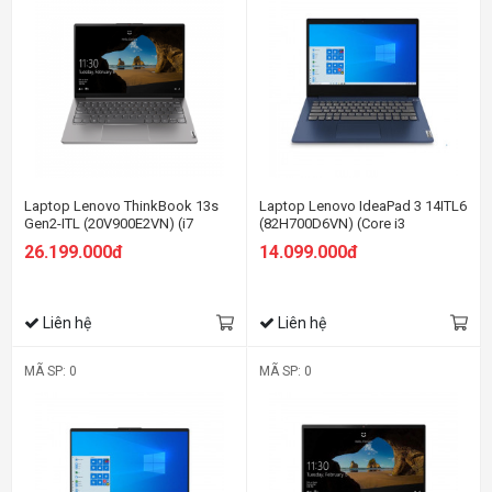
Laptop Lenovo ThinkBook 13s
Laptop Lenovo IdeaPad 3 14ITL6
Gen2-ITL (20V900E2VN) (i7
(82H700D6VN) (Core i3
1165G7/8GB RAM/512GB
1115G4/8GB RAM/512GB
26.199.000đ
14.099.000đ
SSD/13.3 FHD/Non OS/Xám)
SSD/14 FHD/Win10/Xanh)
Liên hệ
Liên hệ
MÃ SP: 0
MÃ SP: 0