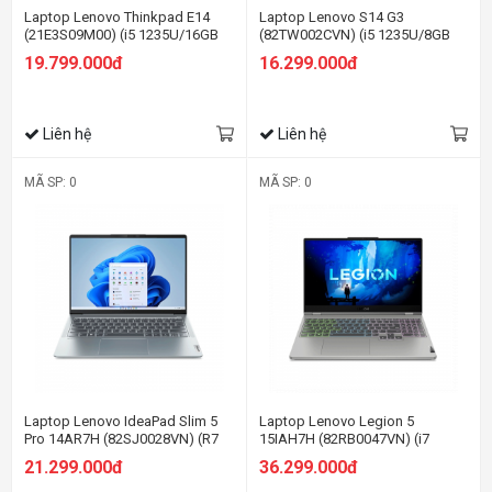
Laptop Lenovo Thinkpad E14
Laptop Lenovo S14 G3
(21E3S09M00) (i5 1235U/16GB
(82TW002CVN) (i5 1235U/8GB
RAM/512GB SSD/14.0 FHD/Dos/
RAM/512GB SSD/14
19.799.000đ
16.299.000đ
Đen)
FHD/Win11/Xám)
Liên hệ
Liên hệ
MÃ SP: 0
MÃ SP: 0
Laptop Lenovo IdeaPad Slim 5
Laptop Lenovo Legion 5
Pro 14AR7H (82SJ0028VN) (R7
15IAH7H (82RB0047VN) (i7
6800HS/16GB RAM/512GB
12700H/16GB RAM/512GB
21.299.000đ
36.299.000đ
SSD/14 2.8K/Win11/Xám)
SSD/15.6 QHD 165hz/RTX 3060
6G/Win11/Xám)