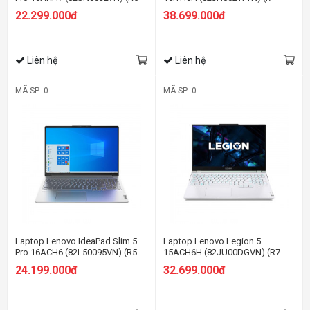
6600HS/16GB RAM/512GB
11800H/16GB RAM/512GB
22.299.000đ
38.699.000đ
SSD/16 WQXGA
SSD/15.6 FHD 165hz/RTX 3060
120HZ/GTX1650
6G/Win10/Trắng)
4GB/Win11/Xám đen)
Liên hệ
Liên hệ
MÃ SP: 0
MÃ SP: 0
Laptop Lenovo IdeaPad Slim 5
Laptop Lenovo Legion 5
Pro 16ACH6 (82L50095VN) (R5
15ACH6H (82JU00DGVN) (R7
5600H/8GB RAM/512GB SSD/16
5800H/8GB RAM/512GB
24.199.000đ
32.699.000đ
WQXGA 120Hz/GTX 1650
SSD/15.6FHD 165Hz/RTX3060
4GB/Win11/Xám)
6GB/Win/Trắng)