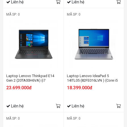
Liên hệ
Liên hệ
MÃ SP: 0
MÃ SP: 0
Laptop Lenovo Thinkpad E14
Laptop Lenovo IdeaPad 5
Gen 2 (20TA00H6VA) (i7
14ITL05 (82FE016LVN ) (Core i5
1165G7/8GB RAM/512GB
1135G7/8GB RAM/512GB
23.699.000đ
18.399.000đ
SSD/14 FHD/Non OS/Đen)
SSD/14 FHD/Win11/Xám)
Liên hệ
Liên hệ
MÃ SP: 0
MÃ SP: 0