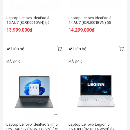
Laptop Lenovo IdeaPad 3
Laptop Lenovo IdeaPad 3
15IAU7 (82RK001QVN) (i5
14IAU7 (82RJ001BVN) (i5
1235U/8GB RAM/512GB
1235U/8GB RAM/512GB SSD/14
13.999.000đ
14.299.000đ
SSD/15.6 FHD/Win11/Xanh)
FHD/Win11/Xanh)
Liên hệ
Liên hệ
MÃ SP: 0
MÃ SP: 0
Laptop Lenovo IdeaPad Slim 5
Laptop Lenovo Legion 5
Pro 16ARH7 (82SN003LVN) (R5
15ITH6H (82JH002WVN) (i7