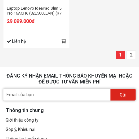
Laptop Lenovo IdeaPad Slim 5
Pro 16ACH6 (82L500LEVN) (R7
5800H/16GB RAM/512GB
29.099.000đ
SSD/16 WQXGA/RTX3050
4GB/Win11/Xám)
Liên hệ
1
2
ĐĂNG KÝ NHẬN EMAIL THÔNG BÁO KHUYẾN MẠI HOẶC
ĐỂ ĐƯỢC TƯ VẤN MIỄN PHÍ
Gửi
Thông tin chung
Giới thiệu công ty
Góp ý, Khiếu nại
Thông tin tuyển dụng