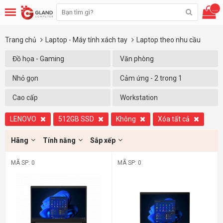
...
Trang chủ
Laptop - Máy tính xách tay
Laptop theo nhu cầu
Đồ họa - Gaming
Văn phòng
Nhỏ gọn
Cảm ứng - 2 trong 1
Cao cấp
Workstation
LENOVO
512GB SSD
Không
Xóa tất cả
Hãng
Tính năng
Sắp xếp
MÃ SP: 0
MÃ SP: 0