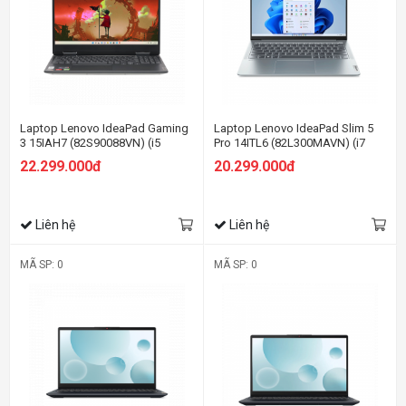
Laptop Lenovo IdeaPad Gaming
Laptop Lenovo IdeaPad Slim 5
3 15IAH7 (82S90088VN) (i5
Pro 14ITL6 (82L300MAVN) (i7
12500H/16GB RAM/512GB
1195G7/16GB RAM/512GB
22.299.000đ
20.299.000đ
SSD/15.6 FHD/RTX 3050Ti
SSD/14 2.2K/Win11/Xám)
4GB/Win11/Xám)
Liên hệ
Liên hệ
MÃ SP: 0
MÃ SP: 0