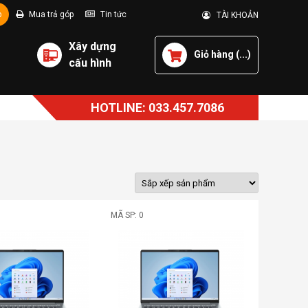
p
Mua trả góp
Tin tức
TÀI KHOẢN
Xây dựng
Giỏ hàng (
...
)
cấu hình
HOTLINE: 033.457.7086
MÃ SP: 0