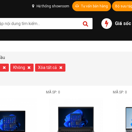
Hệ thống showroom
Tư vấn bán hàng
Bộ sưu tậ
Giá sốc
cầu
g
Không
Xóa tất cả
MÃ SP: 0
MÃ SP: 0