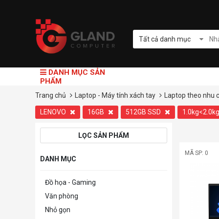
Tất cả danh mục
DANH MỤC SẢN
PHẨM
Trang chủ
Laptop - Máy tính xách tay
Laptop theo nhu 
LENOVO
16GB
512GB SSD
1.0kg<2.0k
LỌC SẢN PHẨM
MÃ SP: 0
DANH MỤC
Đồ họa - Gaming
Văn phòng
Nhỏ gọn