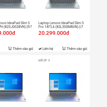
novo IdeaPad Slim 5
Laptop Lenovo IdeaPad Slim 5
7H (82SJ0028VN) (R7
Pro 14ITL6 (82L300MAVN) (i7
16GB RAM/512GB
1195G7/16GB RAM/512GB
9.000đ
20.299.000đ
.8K/Win11/Xám)
SSD/14 2.2K/Win11/Xám)
Thêm vào giỏ
Liên hệ
Thêm vào giỏ
MÃ SP: 0