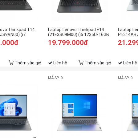
novo Thinkpad T14
Laptop Lenovo Thinkpad E14
Laptop Le
JS9VN00) (i7
(21E3S09M00) (i5 1235U/16GB
Pro 14AR
GB RAM/512GB
RAM/512GB SSD/14.0
6800HS/
9.000đ
19.799.000đ
21.29
UXGA/Dos/Đen)
FHD/Dos/ Đen)
SSD/14 2
Thêm vào giỏ
Liên hệ
Thêm vào giỏ
Liên hệ
MÃ SP: 0
MÃ SP: 0