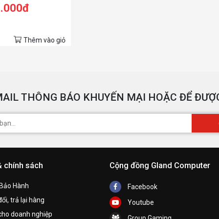
GB RAM/512GB
9.000đ
QXGA 120Hz/GTX
Win11/Xám)
Thêm vào giỏ
AIL THÔNG BÁO KHUYẾN MẠI HOẶC ĐỂ ĐƯỢC
& chính sách
Cộng đồng Gland Computer
 Bảo Hành
Facebook
ổi, trả lại hàng
Youtube
cho doanh nghiệp
Group Gaming