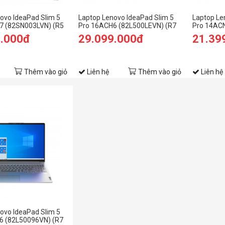
ovo IdeaPad Slim 5
Laptop Lenovo IdeaPad Slim 5
Laptop Le
7 (82SN003LVN) (R5
Pro 16ACH6 (82L500LEVN) (R7
Pro 14ACN
6GB RAM/512GB
5800H/16GB RAM/512GB
5600U/16
9.000đ
29.099.000đ
21.39
QXGA
SSD/16 WQXGA/RTX3050
SSD/14 2
X1650
4GB/Win11/Xám)
/Xám đen)
Thêm vào giỏ
Liên hệ
Thêm vào giỏ
Liên hệ
ovo IdeaPad Slim 5
6 (82L50096VN) (R7