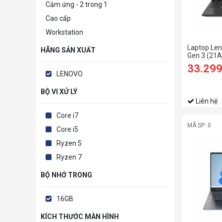
Cảm ứng - 2 trong 1
Cao cấp
Workstation
Laptop Le
HÃNG SẢN XUẤT
Gen 3 (21A
1255U/16
33.29
SSD/14 W
LENOVO
BỘ VI XỬ LÝ
Liên hệ
Core i7
MÃ SP: 0
Core i5
Ryzen 5
Ryzen 7
BỘ NHỚ TRONG
16GB
KÍCH THƯỚC MÀN HÌNH