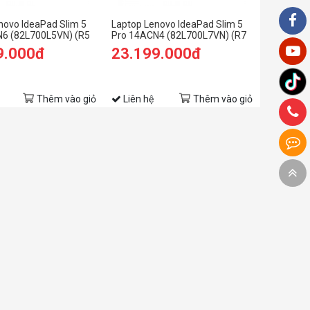
novo IdeaPad Slim 5
Laptop Lenovo IdeaPad Slim 5
6 (82L700L5VN) (R5
Pro 14ACN4 (82L700L7VN) (R7
GB RAM/512GB
5800U/16GB RAM/512GB
9.000đ
23.199.000đ
.2K/Win11/Xám)
SSD/14 2.2K/Win11/Xám)
Thêm vào giỏ
Liên hệ
Thêm vào giỏ