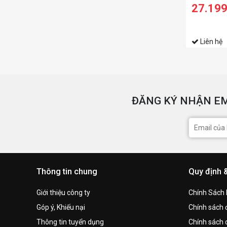
5800H/16
27.19
SSD/16 W
1650 4GB/
Liên hệ
ĐĂNG KÝ NHẬN EM
Thông tin chung
Quy định 
Giới thiệu công ty
Chính Sách
Góp ý, Khiếu nại
Chính sách đ
Thông tin tuyển dụng
Chính sách 