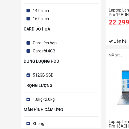
Laptop Len
14.0 inch
Pro 16ARH
16.0 inch
6600HS/1
22.29
SSD/16 W
120HZ/GT
CARD ĐỒ HỌA
4GB/Win11
Liên hệ
Card tích hợp
Card rời 4GB
MÃ SP: 0
DUNG LƯỢNG HDD
512GB SSD
TRỌNG LƯỢNG
1.0kg<2.0kg
MÀN HÌNH CẢM ỨNG
Laptop Len
Không
Pro 16ACH