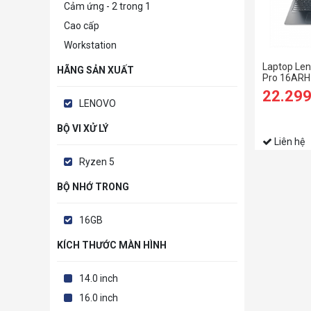
Cảm ứng - 2 trong 1
Cao cấp
Workstation
Laptop Len
HÃNG SẢN XUẤT
Pro 16ARH
6600HS/1
22.29
SSD/16 W
LENOVO
120HZ/GT
4GB/Win11
BỘ VI XỬ LÝ
Liên hệ
Ryzen 5
BỘ NHỚ TRONG
16GB
KÍCH THƯỚC MÀN HÌNH
14.0 inch
16.0 inch