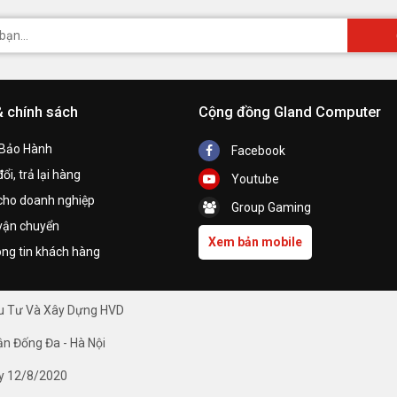
& chính sách
Cộng đồng Gland Computer
 Bảo Hành
Facebook
ổi, trả lại hàng
Youtube
cho doanh nghiệp
Group Gaming
vận chuyển
Xem bản mobile
ng tin khách hàng
ầu Tư Và Xây Dựng HVD
ận Đống Đa - Hà Nội
y 12/8/2020