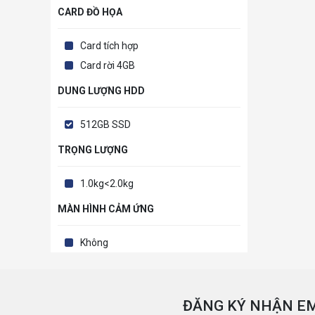
CARD ĐỒ HỌA
Card tích hợp
Card rời 4GB
DUNG LƯỢNG HDD
512GB SSD
TRỌNG LƯỢNG
1.0kg<2.0kg
MÀN HÌNH CẢM ỨNG
Không
ĐĂNG KÝ NHẬN EM