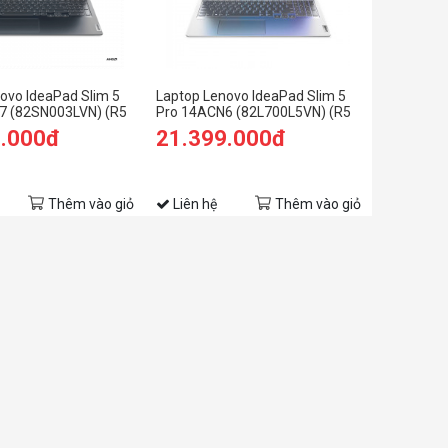
ovo IdeaPad Slim 5
Laptop Lenovo IdeaPad Slim 5
7 (82SN003LVN) (R5
Pro 14ACN6 (82L700L5VN) (R5
6GB RAM/512GB
5600U/16GB RAM/512GB
9.000đ
21.399.000đ
QXGA
SSD/14 2.2K/Win11/Xám)
X1650
/Xám đen)
Thêm vào giỏ
Liên hệ
Thêm vào giỏ