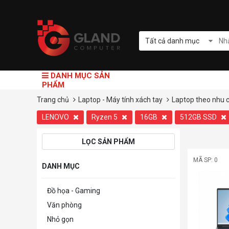
Tất cả danh mục
DANH MỤC SẢN
PHẨM
Trang chủ
Laptop - Máy tính xách tay
Laptop theo nhu 
LENOVO
Ryzen 5
16GB
512GB SSD
LỌC SẢN PHẨM
MÃ SP: 0
DANH MỤC
Đồ họa - Gaming
Văn phòng
Nhỏ gọn