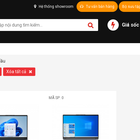
Hệ thống showroom
Tư vấn bán hàng
Bộ sưu tậ
Giá sốc
cầu
Xóa tất cả
MÃ SP: 0