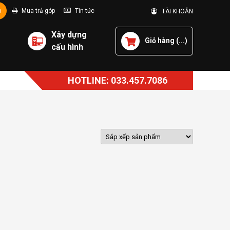
p
Mua trả góp
Tin tức
TÀI KHOẢN
Xây dựng
Giỏ hàng (
...
)
cấu hình
HOTLINE: 033.457.7086