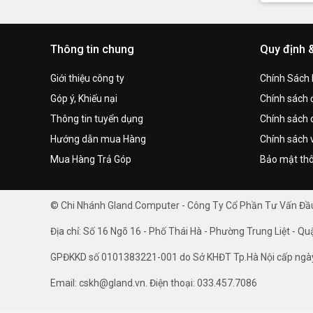
Thông tin chung
Quy định 
Giới thiệu công ty
Chính Sách
Góp ý, Khiếu nại
Chính sách đ
Thông tin tuyển dụng
Chính sách 
Hướng dẫn mua Hàng
Chính sách 
Mua Hàng Trả Góp
Bảo mật thô
© Chi Nhánh Gland Computer - Công Ty Cổ Phần Tư Vấn Đ
Địa chỉ: Số 16 Ngõ 16 - Phố Thái Hà - Phường Trung Liệt - Qu
GPĐKKD số 0101383221-001 do Sở KHĐT Tp.Hà Nội cấp ngà
Email: cskh@gland.vn. Điện thoại: 033.457.7086