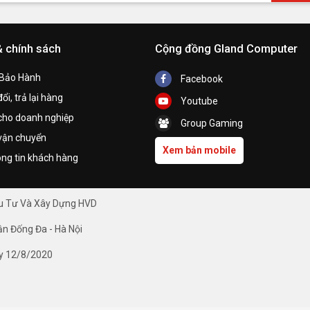
& chính sách
Cộng đồng Gland Computer
 Bảo Hành
Facebook
ổi, trả lại hàng
Youtube
cho doanh nghiệp
Group Gaming
vận chuyển
Xem bản mobile
ng tin khách hàng
ầu Tư Và Xây Dựng HVD
ận Đống Đa - Hà Nội
y 12/8/2020