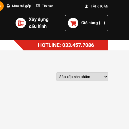
p
Mua trả góp
Tin tức
TÀI KHOẢN
Xây dựng
Giỏ hàng (
...
)
cấu hình
HOTLINE: 033.457.7086