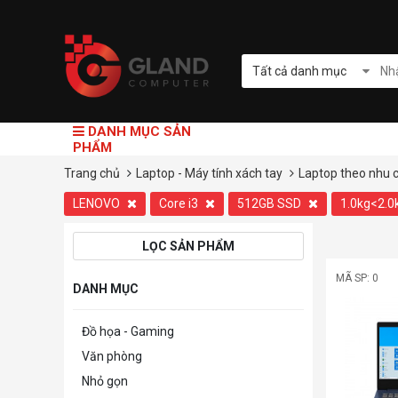
Tất cả danh mục
DANH MỤC SẢN
PHẨM
Trang chủ
Laptop - Máy tính xách tay
Laptop theo nhu 
LENOVO
Core i3
512GB SSD
1.0kg<2.0
LỌC SẢN PHẨM
MÃ SP: 0
DANH MỤC
Đồ họa - Gaming
Văn phòng
Nhỏ gọn