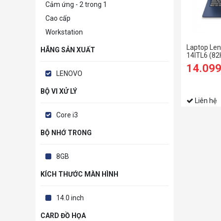
Cảm ứng - 2 trong 1
Cao cấp
Workstation
Laptop Len
HÃNG SẢN XUẤT
14ITL6 (82
1115G4/8
14.09
SSD/14 FH
LENOVO
BỘ VI XỬ LÝ
Liên hệ
Core i3
BỘ NHỚ TRONG
8GB
KÍCH THƯỚC MÀN HÌNH
14.0 inch
CARD ĐỒ HỌA