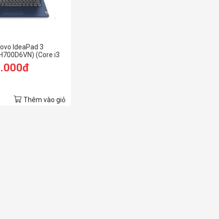
ovo IdeaPad 3
H700D6VN) (Core i3
GB RAM/512GB
9.000đ
D/Win10/Xanh)
Thêm vào giỏ