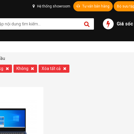
Hệ thống showroom
Tư vấn bán hàng
Bộ sưu tậ
Giá sốc
cầu
kg
Không
Xóa tất cả