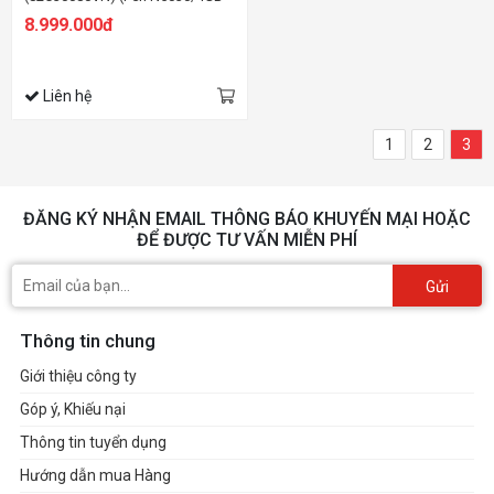
RAM/256GB SSD/15.6
8.999.000đ
HD/Dos/Xám)
Liên hệ
1
2
3
ĐĂNG KÝ NHẬN EMAIL THÔNG BÁO KHUYẾN MẠI HOẶC
ĐỂ ĐƯỢC TƯ VẤN MIỄN PHÍ
Gửi
Thông tin chung
Giới thiệu công ty
Góp ý, Khiếu nại
Thông tin tuyển dụng
Hướng dẫn mua Hàng