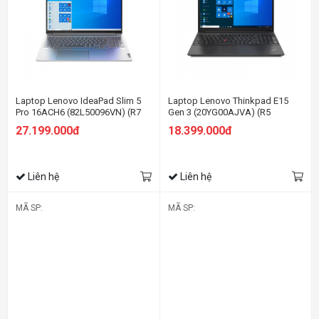
Laptop Lenovo IdeaPad Slim 5
Laptop Lenovo Thinkpad E15
Pro 16ACH6 (82L50096VN) (R7
Gen 3 (20YG00AJVA) (R5
5800H/16GB RAM/512GB
5500U/8GB RAM/512GB
27.199.000đ
18.399.000đ
SSD/16 WQXGA 120Hz/GTX
SSD/15.6 FHD/Dos/Đen)
1650 4GB/Win11/Xám)
Liên hệ
Liên hệ
MÃ SP:
MÃ SP: