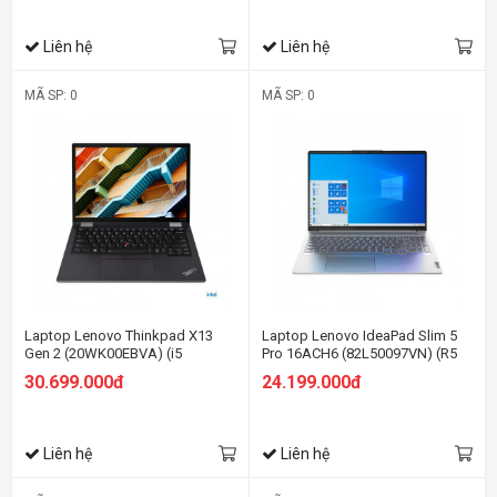
Liên hệ
Liên hệ
MÃ SP: 0
MÃ SP: 0
Laptop Lenovo Thinkpad X13
Laptop Lenovo IdeaPad Slim 5
Gen 2 (20WK00EBVA) (i5
Pro 16ACH6 (82L50097VN) (R5
1135G7/8GB RAM/512GB
5600H/8GB RAM/512GB SSD/16
30.699.000đ
24.199.000đ
SSD/13.3 WQXGA/Dos/Đen)
WQXGA 120Hz/GTX 1650
4GB/Win11/Xám)
Liên hệ
Liên hệ