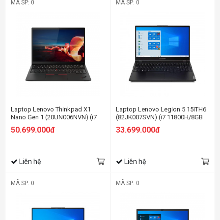
MÃ SP: 0
MÃ SP: 0
Laptop Lenovo Thinkpad X1
Laptop Lenovo Legion 5 15ITH6
Nano Gen 1 (20UN006NVN) (i7
(82JK007SVN) (i7 11800H/8GB
1160G7/16GB RAM/1TB SSD/13
RAM/512GB SSD/15.6 FHD
50.699.000đ
33.699.000đ
2K/Win11 Pro/Đen)
165hz/RTX 3050Ti
4G/Win11/Xanh)
Liên hệ
Liên hệ
MÃ SP: 0
MÃ SP: 0