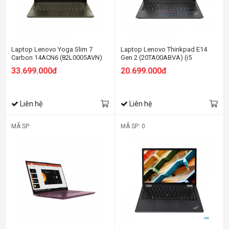
Laptop Lenovo Yoga Slim 7
Laptop Lenovo Thinkpad E14
Carbon 14ACN6 (82L0005AVN)
Gen 2 (20TA00ABVA) (i5
(R7 5800H/16GB RAM/1TB
1135G7/8GB RAM/512GB
33.699.000đ
20.699.000đ
SSD/14 2.8K/Win11/Xám)
SSD/14 FHD/Non OS/Đen)
Liên hệ
Liên hệ
MÃ SP:
MÃ SP: 0