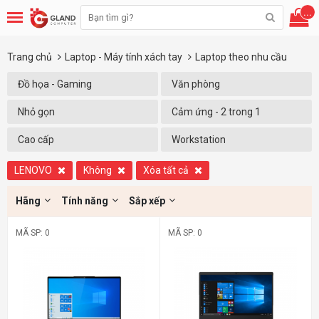
...
Trang chủ
Laptop - Máy tính xách tay
Laptop theo nhu cầu
Đồ họa - Gaming
Văn phòng
Nhỏ gọn
Cảm ứng - 2 trong 1
Cao cấp
Workstation
LENOVO
Không
Xóa tất cả
Hãng
Tính năng
Sắp xếp
MÃ SP: 0
MÃ SP: 0