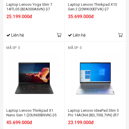
Laptop Lenovo Yoga Slim 7
Laptop Lenovo Thinkpad X13
14ITL05 (82A300A6VN) (i7
Gen 2 (20WK00EFVA) (i7
1165G7/8GB RAM/512GB
1165G7/8GB RAM/512GB
25.199.000đ
35.699.000đ
SSD/14 FHD/Win/Tím)
SSD/13.3 WQXGA/Dos/Đen)
Liên hệ
Liên hệ
MÃ SP: 0
MÃ SP: 0
Laptop Lenovo Thinkpad X1
Laptop Lenovo IdeaPad Slim 5
Nano Gen 1 (20UN00B6VN) (i5
Pro 14ACN4 (82L700L7VN) (R7
1130G7/8GB RAM/512GB
5800U/16GB RAM/512GB
45.699.000đ
23.199.000đ
SSD/13 2K/Win11 Pro/Đen)
SSD/14 2.2K/Win11/Xám)