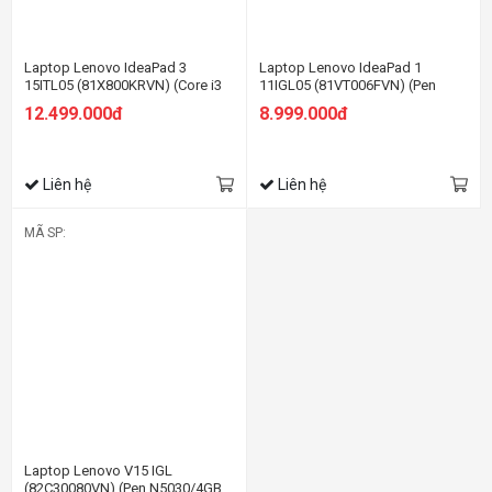
Laptop Lenovo IdeaPad 3
Laptop Lenovo IdeaPad 1
15ITL05 (81X800KRVN) (Core i3
11IGL05 (81VT006FVN) (Pen
1115G4/8GB RAM/256GB
N5030/4GB RAM/256GB
12.499.000đ
8.999.000đ
SSD/15.6 HD/Win11/Xám)
SSD/11.6 HD/Win11/Xám)
Liên hệ
Liên hệ
MÃ SP:
Laptop Lenovo V15 IGL
(82C30080VN) (Pen N5030/4GB