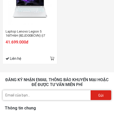
Laptop Lenovo Legion 5
16ITH6H (82JD00BCVN) (i7
11800H/16GB RAM/512GB
41.699.000đ
SSD/16 WQXGA 165hz/RTX3060
6GB/Win/Trắng)
Liên hệ
ĐĂNG KÝ NHẬN EMAIL THÔNG BÁO KHUYẾN MẠI HOẶC
ĐỂ ĐƯỢC TƯ VẤN MIỄN PHÍ
Gửi
Thông tin chung