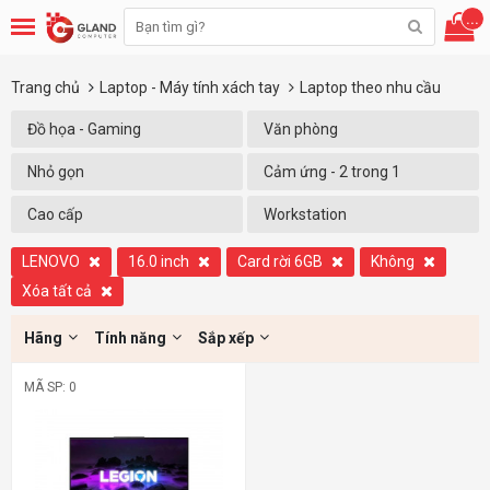
...
Trang chủ
Laptop - Máy tính xách tay
Laptop theo nhu cầu
Đồ họa - Gaming
Văn phòng
Nhỏ gọn
Cảm ứng - 2 trong 1
Cao cấp
Workstation
LENOVO
16.0 inch
Card rời 6GB
Không
Xóa tất cả
Hãng
Tính năng
Sắp xếp
MÃ SP: 0