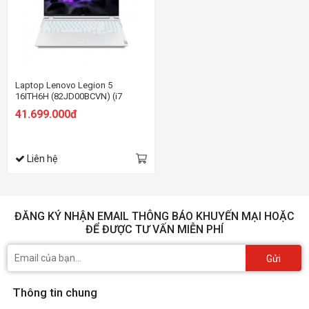
Laptop Lenovo Legion 5
16ITH6H (82JD00BCVN) (i7
11800H/16GB RAM/512GB
41.699.000đ
SSD/16 WQXGA 165hz/RTX3060
6GB/Win/Trắng)
Liên hệ
ĐĂNG KÝ NHẬN EMAIL THÔNG BÁO KHUYẾN MẠI HOẶC
ĐỂ ĐƯỢC TƯ VẤN MIỄN PHÍ
Gửi
Thông tin chung