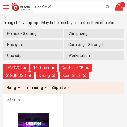
...
Trang chủ
Laptop - Máy tính xách tay
Laptop theo nhu cầu
Đồ họa - Gaming
Văn phòng
Nhỏ gọn
Cảm ứng - 2 trong 1
Cao cấp
Workstation
LENOVO
16.0 inch
Card rời 6GB
512GB SSD
Không
Xóa tất cả
Hãng
Tính năng
Sắp xếp
MÃ SP: 0