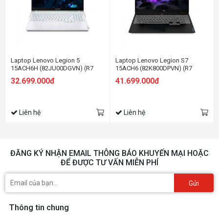
Laptop Lenovo Legion 5
Laptop Lenovo Legion S7
15ACH6H (82JU00DGVN) (R7
15ACH6 (82K800DPVN) (R7
5800H/8GB RAM/512GB
5800H/16GB RAM/1TB SSD/15.6
32.699.000đ
41.699.000đ
SSD/15.6FHD 165Hz/RTX3060
WQHD 165hz/RTX3060 6GB/Win/
6GB/Win/Trắng)
Đen)
Liên hệ
Liên hệ
ĐĂNG KÝ NHẬN EMAIL THÔNG BÁO KHUYẾN MẠI HOẶC
ĐỂ ĐƯỢC TƯ VẤN MIỄN PHÍ
Gửi
Thông tin chung