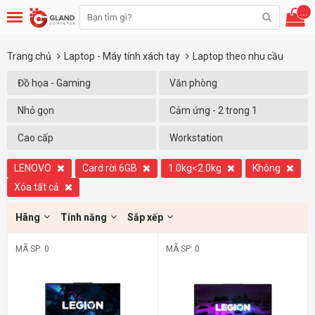
...
Trang chủ
Laptop - Máy tính xách tay
Laptop theo nhu cầu
Đồ họa - Gaming
Văn phòng
Nhỏ gọn
Cảm ứng - 2 trong 1
Cao cấp
Workstation
LENOVO
Card rời 6GB
1.0kg<2.0kg
Không
Xóa tất cả
Hãng
Tính năng
Sắp xếp
MÃ SP: 0
MÃ SP: 0