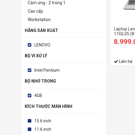
Cảm ứng - 2 trong 1
Cao cấp
Workstation
Laptop Len
HÃNG SẢN XUẤT
11IGL05 (
N5030/4G
8.999
SSD/11.6 
LENOVO
BỘ VI XỬ LÝ
Liên hệ
Intel Pentium
BỘ NHỚ TRONG
4GB
KÍCH THƯỚC MÀN HÌNH
15.6 inch
11.6 inch