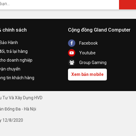
& chính sách
Cộng đồng Gland Computer
 Bảo Hành
Facebook
ổi, trả lại hàng
Youtube
cho doanh nghiệp
Group Gaming
vận chuyển
Xem bản mobile
ng tin khách hàng
ầu Tư Và Xây Dựng HVD
ận Đống Đa - Hà Nội
y 12/8/2020