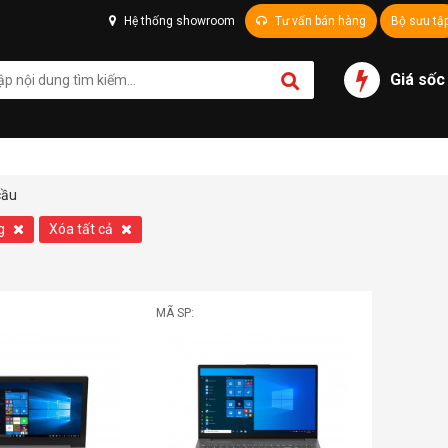
Hệ thống showroom
Tư vấn bán hàng
Bộ sưu tậ
Giá sốc
cầu
kg
Xóa tất cả
MÃ SP: