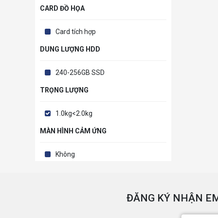
CARD ĐỒ HỌA
Card tích hợp
DUNG LƯỢNG HDD
240-256GB SSD
TRỌNG LƯỢNG
1.0kg<2.0kg
MÀN HÌNH CẢM ỨNG
Không
ĐĂNG KÝ NHẬN EM