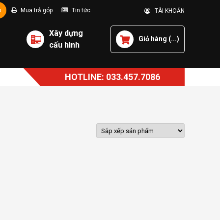
p
Mua trả góp
Tin tức
TÀI KHOẢN
Xây dựng
Giỏ hàng (
...
)
cấu hình
HOTLINE: 033.457.7086