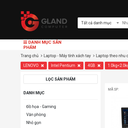
Tất cả danh mục
DANH MỤC SẢN
PHẨM
Trang chủ
Laptop - Máy tính xách tay
Laptop theo nhu 
LENOVO
Intel Pentium
4GB
1.0kg<2.0
LỌC SẢN PHẨM
MÃ SP:
DANH MỤC
Đồ họa - Gaming
Văn phòng
Nhỏ gọn