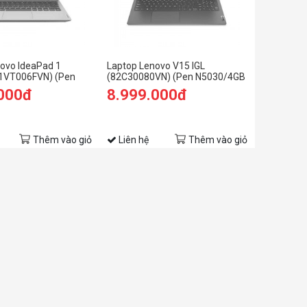
ovo IdeaPad 1
Laptop Lenovo V15 IGL
81VT006FVN) (Pen
(82C30080VN) (Pen N5030/4GB
B RAM/256GB
RAM/256GB SSD/15.6
.000đ
8.999.000đ
HD/Win11/Xám)
HD/Dos/Xám)
Thêm vào giỏ
Liên hệ
Thêm vào giỏ