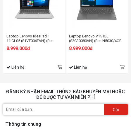
Laptop Lenovo IdeaPad 1
Laptop Lenovo V15 IGL
11IGL05 (81VT006FVN) (Pen
(82C30080VN) (Pen N5030/4GB
N5030/4GB RAM/256GB
RAM/256GB SSD/15.6
8.999.000đ
8.999.000đ
SSD/11.6 HD/Win11/Xám)
HD/Dos/Xám)
Liên hệ
Liên hệ
ĐĂNG KÝ NHẬN EMAIL THÔNG BÁO KHUYẾN MẠI HOẶC
ĐỂ ĐƯỢC TƯ VẤN MIỄN PHÍ
Gửi
Thông tin chung