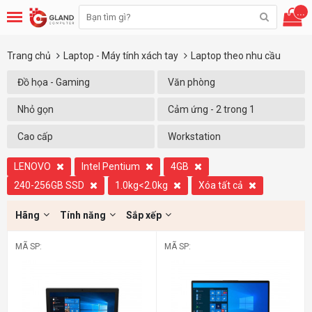
...
Trang chủ
Laptop - Máy tính xách tay
Laptop theo nhu cầu
Đồ họa - Gaming
Văn phòng
Nhỏ gọn
Cảm ứng - 2 trong 1
Cao cấp
Workstation
LENOVO
Intel Pentium
4GB
240-256GB SSD
1.0kg<2.0kg
Xóa tất cả
Hãng
Tính năng
Sắp xếp
MÃ SP:
MÃ SP: