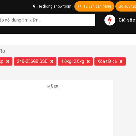
Hệ thống showroom
Tư vấn bán hàng
Bộ sưu tậ
Giá sốc
cầu
hợp
240-256GB SSD
1.0kg<2.0kg
Xóa tất cả
MÃ SP: