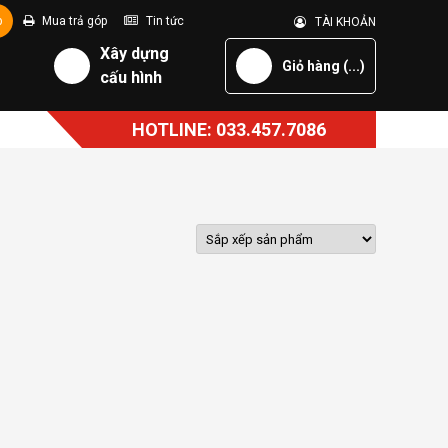
p
Mua trả góp
Tin tức
TÀI KHOẢN
Xây dựng
Giỏ hàng (
...
)
cấu hình
HOTLINE: 033.457.7086