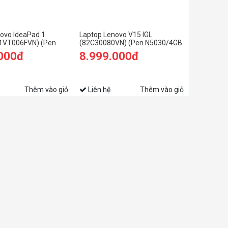
ovo IdeaPad 1
Laptop Lenovo V15 IGL
81VT006FVN) (Pen
(82C30080VN) (Pen N5030/4GB
B RAM/256GB
RAM/256GB SSD/15.6
.000đ
8.999.000đ
HD/Win11/Xám)
HD/Dos/Xám)
Thêm vào giỏ
Liên hệ
Thêm vào giỏ