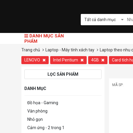
Tất cả danh mục
DANH MỤC SẢN
PHẨM
Trang chủ
Laptop - Máy tính xách tay
Laptop theo nhu 
LENOVO
Intel Pentium
4GB
Card tích 
LỌC SẢN PHẨM
MÃ SP:
DANH MỤC
Đồ họa - Gaming
Văn phòng
Nhỏ gọn
Cảm ứng - 2 trong 1