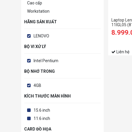
Cao cấp
Workstation
Laptop Len
HÃNG SẢN XUẤT
11IGL05 (
N5030/4G
8.999
SSD/11.6 
LENOVO
BỘ VI XỬ LÝ
Liên hệ
Intel Pentium
BỘ NHỚ TRONG
4GB
KÍCH THƯỚC MÀN HÌNH
15.6 inch
11.6 inch
CARD ĐỒ HỌA