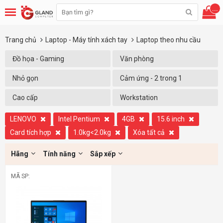
...
Trang chủ
Laptop - Máy tính xách tay
Laptop theo nhu cầu
Đồ họa - Gaming
Văn phòng
Nhỏ gọn
Cảm ứng - 2 trong 1
Cao cấp
Workstation
LENOVO
Intel Pentium
4GB
15.6 inch
Card tích hợp
1.0kg<2.0kg
Xóa tất cả
Hãng
Tính năng
Sắp xếp
MÃ SP: