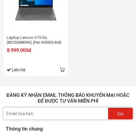
Laptop Lenovo V15 IGL
(82C30080VN) (Pen N5030/4GB
RAM/256GB SSD/15.6
8.999.000đ
HD/Dos/Xám)
Liên hệ
ĐĂNG KÝ NHẬN EMAIL THÔNG BÁO KHUYẾN MẠI HOẶC
ĐỂ ĐƯỢC TƯ VẤN MIỄN PHÍ
Gửi
Thông tin chung