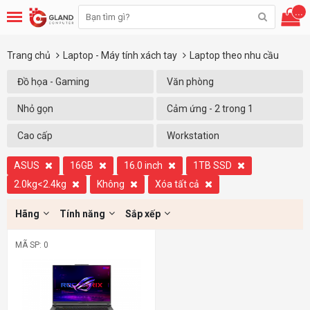
...
Trang chủ
Laptop - Máy tính xách tay
Laptop theo nhu cầu
Đồ họa - Gaming
Văn phòng
Nhỏ gọn
Cảm ứng - 2 trong 1
Cao cấp
Workstation
ASUS
16GB
16.0 inch
1TB SSD
2.0kg<2.4kg
Không
Xóa tất cả
Hãng
Tính năng
Sắp xếp
MÃ SP: 0