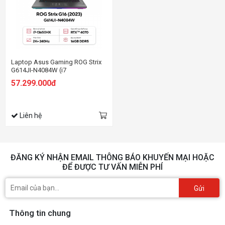
Laptop Asus Gaming ROG Strix
G614JI-N4084W (i7
13650HX/16GB RAM/1TB
57.299.000đ
SSD/16 QHD 240hz/RTX 4070
8GB/Win11/Balo/Xám)
Liên hệ
ĐĂNG KÝ NHẬN EMAIL THÔNG BÁO KHUYẾN MẠI HOẶC
ĐỂ ĐƯỢC TƯ VẤN MIỄN PHÍ
Gửi
Thông tin chung