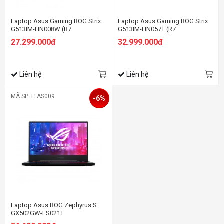
Laptop Asus Gaming ROG Strix
Laptop Asus Gaming ROG Strix
G513IM-HN008W (R7
G513IM-HN057T (R7
4800H/16GB RAM/512GB
4800H/16GB RAM/512GB
27.299.000đ
32.999.000đ
SSD/15.6 FHD 144hz/RTX 3060
SSD/15.6 FHD 144hz/RTX3060
6GB/Win11/Xám)
6GB/Win10/Xám)
Liên hệ
Liên hệ
MÃ SP: LTAS009
-6%
Laptop Asus ROG Zephyrus S
GX502GW-ES021T