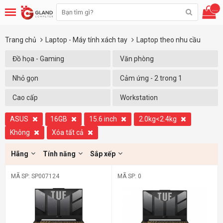
...
Trang chủ
Laptop - Máy tính xách tay
Laptop theo nhu cầu
Đồ họa - Gaming
Văn phòng
Nhỏ gọn
Cảm ứng - 2 trong 1
Cao cấp
Workstation
ASUS
16GB
15.6 inch
2.0kg<2.4kg
Không
Xóa tất cả
Hãng
Tính năng
Sắp xếp
MÃ SP: SP007124
MÃ SP: 0