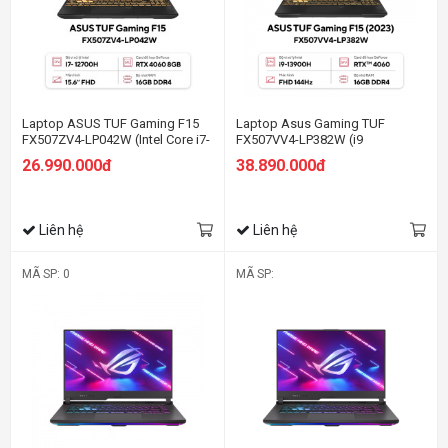
Laptop ASUS TUF Gaming F15
Laptop Asus Gaming TUF
FX507ZV4-LP042W (Intel Core i7-
FX507VV4-LP382W (i9
12700H | 16GB | 512GB | RTX
13900H/16GB RAM/512GB
26.990.000đ
38.890.000đ
4060 8GB | 15.6 inch FHD | Win 11
SSD/15.6 FHD 144hz/RTX 4060
| Xám)
8GB/Win11/Xám)
Liên hệ
Liên hệ
MÃ SP: 0
MÃ SP: