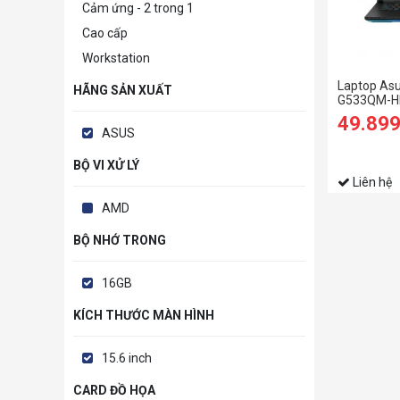
Cảm ứng - 2 trong 1
Cao cấp
Workstation
Laptop Asu
HÃNG SẢN XUẤT
G533QM-H
49.89
ASUS
BỘ VI XỬ LÝ
Liên hệ
AMD
BỘ NHỚ TRONG
16GB
KÍCH THƯỚC MÀN HÌNH
15.6 inch
CARD ĐỒ HỌA