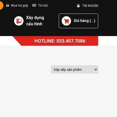
p
Mua trả góp
Tin tức
TÀI KHOẢN
Xây dựng
Giỏ hàng (
...
)
cấu hình
HOTLINE: 033.457.7086