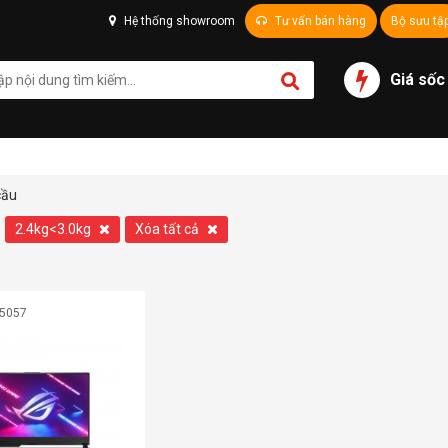
Hệ thống showroom
Tư vấn bán hàng
Bộ sưu tậ
Giá sốc
cầu
2.4kg<3.0kg
Xóa tất cả
05057