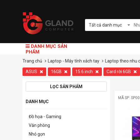
Tất cả danh mục
DANH MỤC SẢN
PHẨM
Trang chủ
Laptop - Máy tính xách tay
Laptop theo nhu 
ASUS
16GB
15.6 inch
Card rời 6GB
LỌC SẢN PHẨM
MÃ SP: SP0
DANH MỤC
Đồ họa - Gaming
Văn phòng
Nhỏ gọn