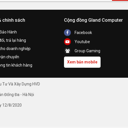
& chính sách
Cộng đồng Gland Computer
 Bảo Hành
Facebook
ổi, trả lại hàng
Youtube
cho doanh nghiệp
Group Gaming
vận chuyển
Xem bản mobile
ng tin khách hàng
ầu Tư Và Xây Dựng HVD
ận Đống Đa - Hà Nội
y 12/8/2020