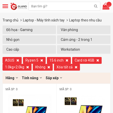
...
Trang chủ
Laptop - Máy tính xách tay
Laptop theo nhu cầu
Đồ họa - Gaming
Văn phòng
Nhỏ gọn
Cảm ứng - 2 trong 1
Cao cấp
Workstation
ASUS
Ryzen 5
15.6 inch
Card rời 4GB
1.0kg<2.0kg
Không
Xóa tất cả
Hãng
Tính năng
Sắp xếp
MÃ SP: 0
MÃ SP: 0