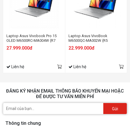
Laptop Asus Vivobook Pro 15
Laptop Asus VivoBook
OLED M6500RC-MA004W (R7
M6500QC-MA002W (R5
6800H/16GB RAM/512GB
5800H/16GB RAM/512GB
27.999.000đ
22.999.000đ
SSD/15.6 2.8K/RTX3050
SSD/15.6 2.8K/RTX3050
4Gb/Win11/Bạc)
4Gb/Win11/Bạc)
Liên hệ
Liên hệ
ĐĂNG KÝ NHẬN EMAIL THÔNG BÁO KHUYẾN MẠI HOẶC
ĐỂ ĐƯỢC TƯ VẤN MIỄN PHÍ
Gửi
Thông tin chung