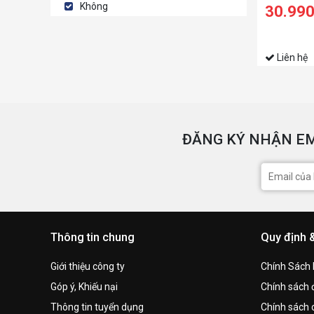
10750H/8
Không
30.99
SSD/15.6 
1660Ti 6G
Liên hệ
ĐĂNG KÝ NHẬN EM
Thông tin chung
Quy định 
Giới thiệu công ty
Chính Sách
Góp ý, Khiếu nại
Chính sách đ
Thông tin tuyển dụng
Chính sách 