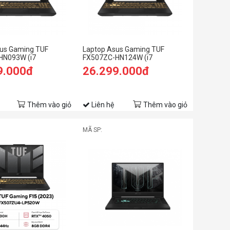
us Gaming TUF
Laptop Asus Gaming TUF
HN093W (i7
FX507ZC-HN124W (i7
GB RAM/512GB
12700H/8GB RAM/512GB
9.000đ
26.299.000đ
 FHD 144hz/RTX
SSD/15.6 FHD 144hz/RTX 3050
GB/Win11/Xám)
4GB/Win11/Xám)
Thêm vào giỏ
Liên hệ
Thêm vào giỏ
MÃ SP: