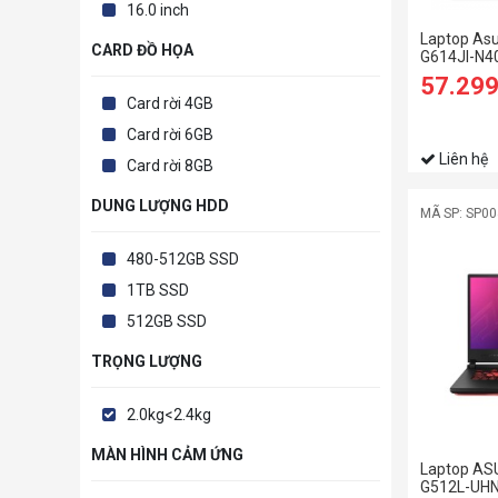
16.0 inch
Laptop Asu
CARD ĐỒ HỌA
G614JI-N4
13650HX/
57.29
SSD/16 QH
Card rời 4GB
8GB/Win11
Card rời 6GB
Liên hệ
Card rời 8GB
DUNG LƯỢNG HDD
MÃ SP: SP0
480-512GB SSD
1TB SSD
512GB SSD
TRỌNG LƯỢNG
2.0kg<2.4kg
MÀN HÌNH CẢM ỨNG
Laptop ASU
G512L-UHN