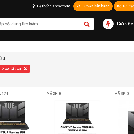
Hệ thống showroom
Tư vấn bán hàng
Bộ sưu tậ
Giá sốc
cầu
Xóa tất cả
07124
MÃ SP: 0
MÃ SP: 0