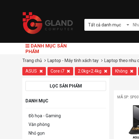
Tất cả danh mục
DANH MỤC SẢN
PHẨM
Trang chủ
Laptop - Máy tính xách tay
Laptop theo nhu 
ASUS
Core i7
2.0kg<2.4kg
Không
LỌC SẢN PHẨM
MÃ SP: SP0
DANH MỤC
Đồ họa - Gaming
Văn phòng
Nhỏ gọn