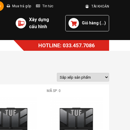
p
Mua trả góp
Tin tức
TÀI KHOẢN
Xây dựng
Giỏ hàng (
...
)
cấu hình
HOTLINE: 033.457.7086
MÃ SP: 0