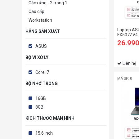
Cảm ứng - 2 trong 1
Cao cấp
Workstation
Laptop AS
HÃNG SẢN XUẤT
FX507ZV4-
i7-12700H 
26.99
4060 8GB | 
ASUS
11 | Xám)
BỘ VI XỬ LÝ
Liên hệ
Core i7
MÃ SP: 0
BỘ NHỚ TRONG
16GB
8GB
KÍCH THƯỚC MÀN HÌNH
15.6 inch