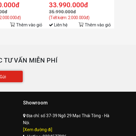
0.000đ
33.990.000đ
00đ
35.990.000đ
 2.000.000đ)
(Tiết kiệm: 2.000.000đ)
Thêm vào giỏ
Liên hệ
Thêm vào giỏ
 TƯ VẤN MIỄN PHÍ
Gửi
Showroom
Địa chỉ:
số 37-39 Ngõ 29 Mạc Thái Tông - Hà
Nội.
[Xem đường đi]