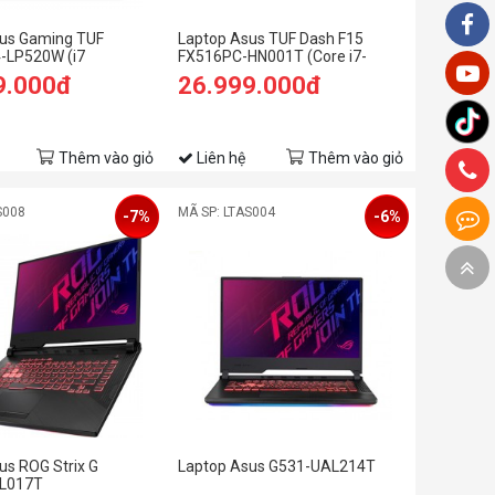
us Gaming TUF
Laptop Asus TUF Dash F15
-LP520W (i7
FX516PC-HN001T (Core i7-
GB RAM/512GB
11370H | 8GB | 512GB | RTX
9.000đ
26.999.000đ
 FHD 144hz/RTX 4050
3050 4GB | 15.6 inch FHD | Win
1/Xám)
10 | Eclipse Gray)
Thêm vào giỏ
Liên hệ
Thêm vào giỏ
S008
MÃ SP: LTAS004
-7%
-6%
us ROG Strix G
Laptop Asus G531-UAL214T
L017T