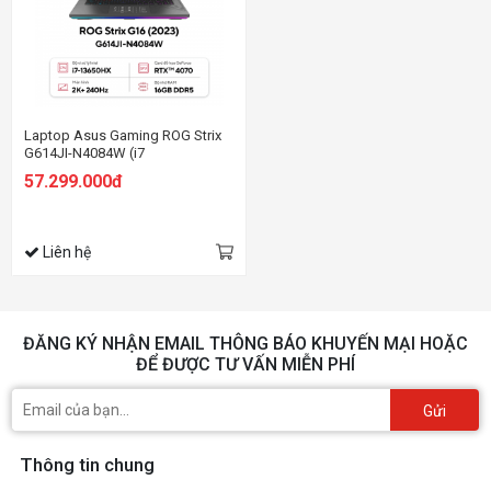
Laptop Asus Gaming ROG Strix
G614JI-N4084W (i7
13650HX/16GB RAM/1TB
57.299.000đ
SSD/16 QHD 240hz/RTX 4070
8GB/Win11/Balo/Xám)
Liên hệ
ĐĂNG KÝ NHẬN EMAIL THÔNG BÁO KHUYẾN MẠI HOẶC
ĐỂ ĐƯỢC TƯ VẤN MIỄN PHÍ
Gửi
Thông tin chung