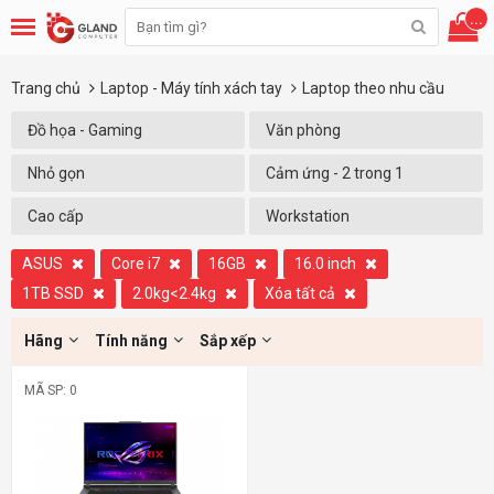
...
Trang chủ
Laptop - Máy tính xách tay
Laptop theo nhu cầu
Đồ họa - Gaming
Văn phòng
Nhỏ gọn
Cảm ứng - 2 trong 1
Cao cấp
Workstation
ASUS
Core i7
16GB
16.0 inch
1TB SSD
2.0kg<2.4kg
Xóa tất cả
Hãng
Tính năng
Sắp xếp
MÃ SP: 0