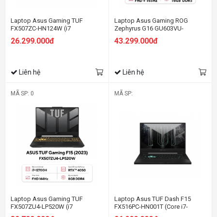
Laptop Asus Gaming TUF
Laptop Asus Gaming ROG
FX507ZC-HN124W (i7
Zephyrus G16 GU603VU-
12700H/8GB RAM/512GB
N3898W (i7 13620H/16GB
26.299.000đ
43.299.000đ
SSD/15.6 FHD 144hz/RTX 3050
RAM/512GB SSD/16 WUXGA
4GB/Win11/Xám)
165hz/RTX 4050
6GGB/Win11/Xám)
Liên hệ
Liên hệ
MÃ SP: 0
MÃ SP:
Laptop Asus Gaming TUF
Laptop Asus TUF Dash F15
FX507ZU4-LP520W (i7
FX516PC-HN001T (Core i7-
12700H/8GB RAM/512GB
11370H | 8GB | 512GB | RTX 3050