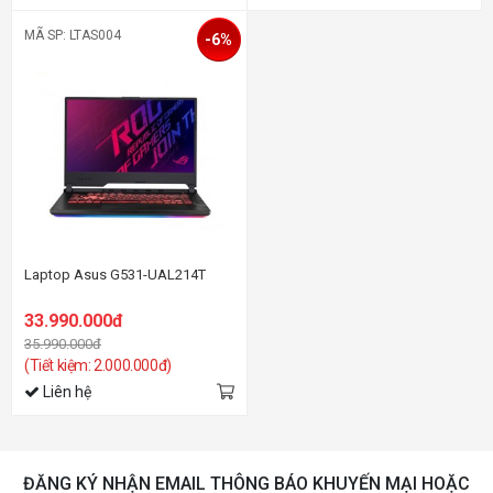
MÃ SP: LTAS004
-6%
Laptop Asus G531-UAL214T
33.990.000đ
35.990.000đ
(Tiết kiệm: 2.000.000đ)
Liên hệ
ĐĂNG KÝ NHẬN EMAIL THÔNG BÁO KHUYẾN MẠI HOẶC