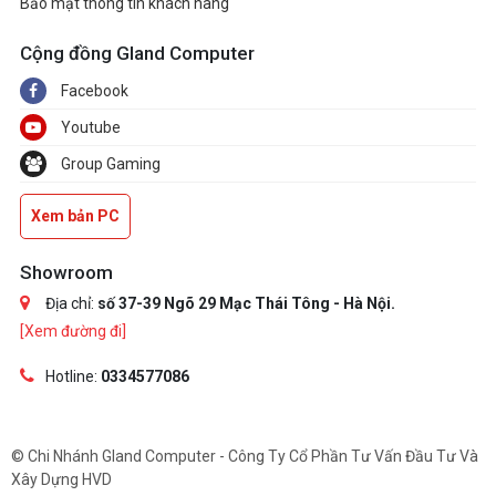
Bảo mật thông tin khách hàng
Cộng đồng Gland Computer
Facebook
Youtube
Group Gaming
Xem bản PC
Showroom
Địa chỉ:
số 37-39 Ngõ 29 Mạc Thái Tông - Hà Nội.
[Xem đường đi]
Hotline:
0334577086
© Chi Nhánh Gland Computer - Công Ty Cổ Phần Tư Vấn Đầu Tư Và
Xây Dựng HVD