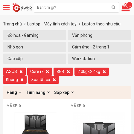
...
Trang chủ
Laptop - Máy tính xách tay
Laptop theo nhu cầu
Đồ họa - Gaming
Văn phòng
Nhỏ gọn
Cảm ứng - 2 trong 1
Cao cấp
Workstation
ASUS
Core i7
8GB
2.0kg<2.4kg
Không
Xóa tất cả
Hãng
Tính năng
Sắp xếp
MÃ SP: 0
MÃ SP: 0