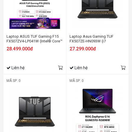
Laptop ASUS TUF Gaming F15
Laptop Asus Gaming TUF
FX507ZV4-LP041W (Intel® Core™
FX507ZE-HN093W (i7
i7-12700H | 8GB | 512GB | RTX™
12700H/8GB RAM/512GB
28.499.000đ
27.299.000đ
4060 8GB | 15.6-inch FHD 144Hz |
SSD/15.6 FHD 144hz/RTX 3050Ti
Win 11| Jaeger Gray)
4GB/Win11/Xám)
Liên hệ
Liên hệ
MÃ SP: 0
MÃ SP: 0