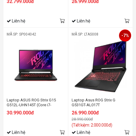
32.799.000đ
26.999.000đ
SSD/15.6 FHD 144hz/RTX 4050
4GB | 15.6 inch FHD | Win 10 |
6GB/Win11/Xám)
Eclipse Gray)
Liên hệ
Liên hệ
MÃ SP: SP004042
MÃ SP: LTAS008
-7%
Laptop ASUS ROG Strix G15
Laptop Asus ROG Strix G
G512L-UHN145T (Core i7-
G531GT-AL017T
10750H/8GB RAM/512GB
30.990.000đ
26.990.000đ
SSD/15.6 inch FHD 144Hz/GTX
28.990.000đ
1660Ti 6GB/Win10/Balo/Đen)
(Tiết kiệm: 2.000.000đ)
Liên hệ
Liên hệ