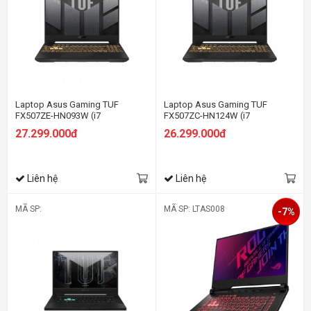
Laptop Asus Gaming TUF
Laptop Asus Gaming TUF
FX507ZE-HN093W (i7
FX507ZC-HN124W (i7
12700H/8GB RAM/512GB
12700H/8GB RAM/512GB
27.299.000đ
26.299.000đ
SSD/15.6 FHD 144hz/RTX 3050Ti
SSD/15.6 FHD 144hz/RTX 3050
4GB/Win11/Xám)
4GB/Win11/Xám)
Liên hệ
Liên hệ
MÃ SP:
MÃ SP: LTAS008
-7%