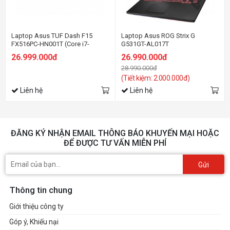
Laptop Asus TUF Dash F15
Laptop Asus ROG Strix G
FX516PC-HN001T (Core i7-
G531GT-AL017T
11370H | 8GB | 512GB | RTX 3050
26.999.000đ
26.990.000đ
4GB | 15.6 inch FHD | Win 10 |
28.990.000đ
Eclipse Gray)
(Tiết kiệm: 2.000.000đ)
Liên hệ
Liên hệ
ĐĂNG KÝ NHẬN EMAIL THÔNG BÁO KHUYẾN MẠI HOẶC
ĐỂ ĐƯỢC TƯ VẤN MIỄN PHÍ
Gửi
Thông tin chung
Giới thiệu công ty
Góp ý, Khiếu nại