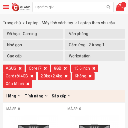
...
Trang chủ
Laptop - Máy tính xách tay
Laptop theo nhu cầu
Đồ họa - Gaming
Văn phòng
Nhỏ gọn
Cảm ứng - 2 trong 1
Cao cấp
Workstation
ASUS
Core i7
8GB
15.6 inch
Card rời 4GB
2.0kg<2.4kg
Không
Xóa tất cả
Hãng
Tính năng
Sắp xếp
MÃ SP: 0
MÃ SP: 0