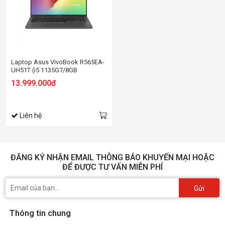
Laptop Asus VivoBook R565EA-
UH51T (i5 1135G7/8GB
RAM/256GB SSD/15.6 FHD Cảm
13.999.000đ
ứng/Win 10/Xám)
Liên hệ
ĐĂNG KÝ NHẬN EMAIL THÔNG BÁO KHUYẾN MẠI HOẶC
ĐỂ ĐƯỢC TƯ VẤN MIỄN PHÍ
Gửi
Thông tin chung