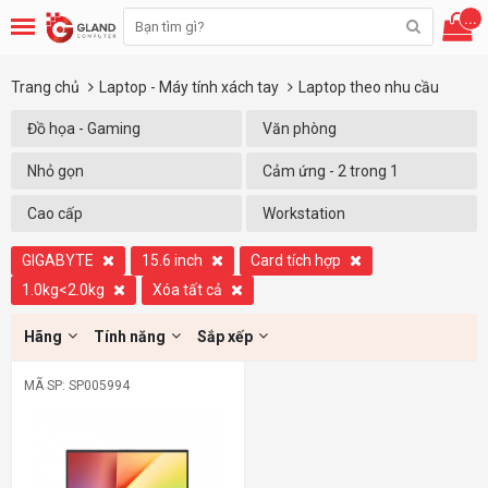
...
Trang chủ
Laptop - Máy tính xách tay
Laptop theo nhu cầu
Đồ họa - Gaming
Văn phòng
Nhỏ gọn
Cảm ứng - 2 trong 1
Cao cấp
Workstation
GIGABYTE
15.6 inch
Card tích hợp
1.0kg<2.0kg
Xóa tất cả
Hãng
Tính năng
Sắp xếp
MÃ SP: SP005994