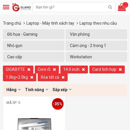
...
Trang chủ
Laptop - Máy tính xách tay
Laptop theo nhu cầu
Đồ họa - Gaming
Văn phòng
Nhỏ gọn
Cảm ứng - 2 trong 1
Cao cấp
Workstation
GIGABYTE
Core i5
14.0 inch
Card tích hợp
1.0kg<2.0kg
Xóa tất cả
Hãng
Tính năng
Sắp xếp
MÃ SP: 0
-35%