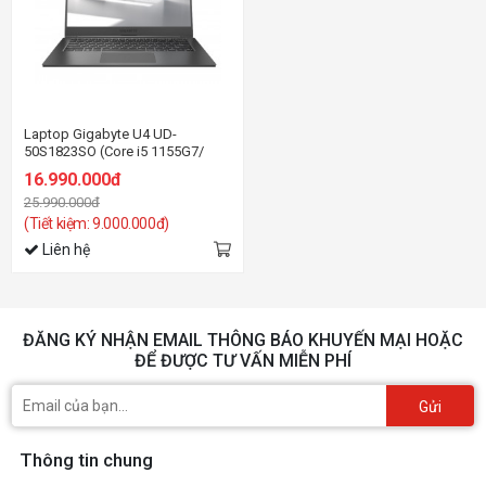
Laptop Gigabyte U4 UD-
50S1823SO (Core i5 1155G7/
16Gb/ 512Gb SSD/ 14.0"
16.990.000đ
FHD/VGA on/ Win11/Silver/vỏ
25.990.000đ
nhôm/Balo)
(Tiết kiệm: 9.000.000đ)
Liên hệ
ĐĂNG KÝ NHẬN EMAIL THÔNG BÁO KHUYẾN MẠI HOẶC
ĐỂ ĐƯỢC TƯ VẤN MIỄN PHÍ
Gửi
Thông tin chung