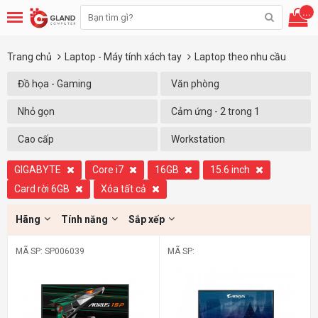
...
Trang chủ
Laptop - Máy tính xách tay
Laptop theo nhu cầu
Đồ họa - Gaming
Văn phòng
Nhỏ gọn
Cảm ứng - 2 trong 1
Cao cấp
Workstation
GIGABYTE
Core i7
16GB
15.6 inch
Card rời 6GB
Xóa tất cả
Hãng
Tính năng
Sắp xếp
MÃ SP: SP006039
MÃ SP: