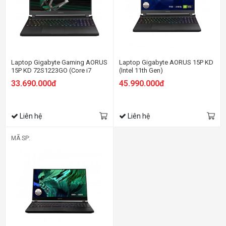
Laptop Gigabyte Gaming AORUS
Laptop Gigabyte AORUS 15P KD
15P KD 72S1223GO (Core i7
(Intel 11th Gen)
11800H/ 16Gb/ 512Gb SSD/
33.690.000đ
45.990.000đ
15.6" FHD - 240Hz/RTX 3060
6Gb/ Win11/Black/Balo)
Liên hệ
Liên hệ
MÃ SP: