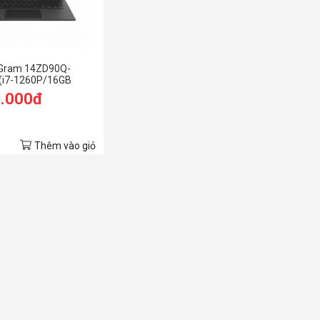
 Gram 14ZD90Q-
(i7-1260P/16GB
 SSD/14.0 inch
9.000đ
11/Đen) (2022)
Thêm vào giỏ