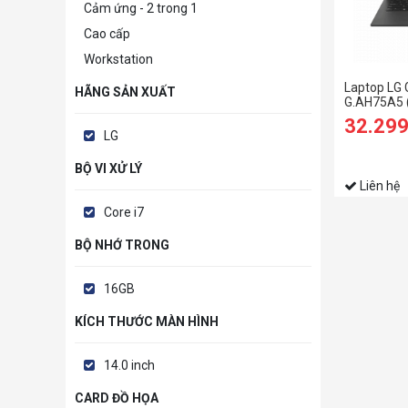
Cảm ứng - 2 trong 1
Cao cấp
Workstation
Laptop LG
HÃNG SẢN XUẤT
G.AH75A5 
RAM/512GB
32.29
WUXGA/Win
LG
BỘ VI XỬ LÝ
Liên hệ
Core i7
BỘ NHỚ TRONG
16GB
KÍCH THƯỚC MÀN HÌNH
14.0 inch
CARD ĐỒ HỌA