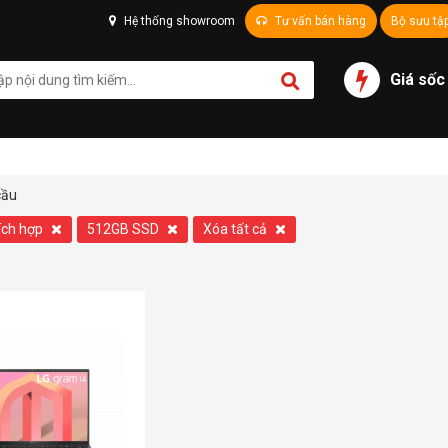
Hệ thống showroom
Tư vấn bán hàng
Bộ sưu tậ
Giá sốc
cầu
ích hợp
512GB SSD
Xóa tất cả