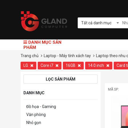
Tất cả danh mục
DANH MỤC SẢN
PHẨM
Trang chủ
Laptop - Máy tính xách tay
Laptop theo nhu 
LG
Core i7
16GB
14.0 inch
Card t
LỌC SẢN PHẨM
MÃ SP:
DANH MỤC
Đồ họa - Gaming
Văn phòng
Nhỏ gọn