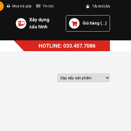
p
Mua trả góp
Tin tức
TÀI KHOẢN
Xây dựng
Giỏ hàng (
...
)
cấu hình
HOTLINE: 033.457.7086