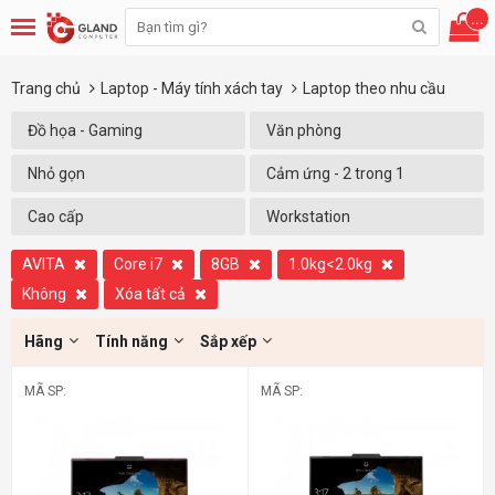
...
Trang chủ
Laptop - Máy tính xách tay
Laptop theo nhu cầu
Đồ họa - Gaming
Văn phòng
Nhỏ gọn
Cảm ứng - 2 trong 1
Cao cấp
Workstation
AVITA
Core i7
8GB
1.0kg<2.0kg
Không
Xóa tất cả
Hãng
Tính năng
Sắp xếp
MÃ SP:
MÃ SP: