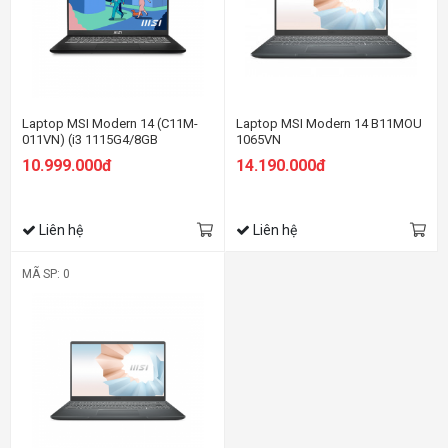
Laptop MSI Modern 14 (C11M-
Laptop MSI Modern 14 B11MOU
011VN) (i3 1115G4/8GB
1065VN
RAM/512GB SSD/14.0 inch
10.999.000đ
14.190.000đ
FHD/Win11/Đen)
Liên hệ
Liên hệ
MÃ SP: 0