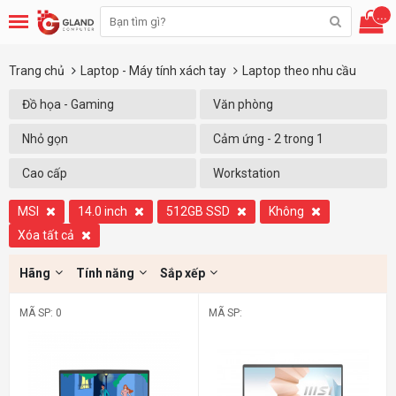
...
Trang chủ
Laptop - Máy tính xách tay
Laptop theo nhu cầu
Đồ họa - Gaming
Văn phòng
Nhỏ gọn
Cảm ứng - 2 trong 1
Cao cấp
Workstation
MSI
14.0 inch
512GB SSD
Không
Xóa tất cả
Hãng
Tính năng
Sắp xếp
MÃ SP: 0
MÃ SP: