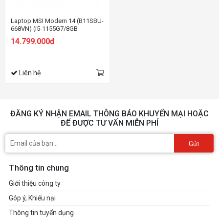
Laptop MSI Modern 14 (B11SBU-
668VN) (i5-1155G7/8GB
RAM/512GBSSD/MX450 2GB/14
14.799.000đ
inch FHD/Win 10/Xám) (2021)
Liên hệ
ĐĂNG KÝ NHẬN EMAIL THÔNG BÁO KHUYẾN MẠI HOẶC
ĐỂ ĐƯỢC TƯ VẤN MIỄN PHÍ
Gửi
Thông tin chung
Giới thiệu công ty
Góp ý, Khiếu nại
Thông tin tuyển dụng