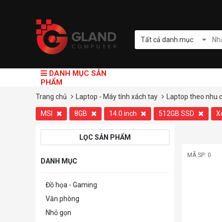
Tất cả danh mục
DANH MỤC SẢN
PHẨM
Trang chủ
Laptop - Máy tính xách tay
Laptop theo nhu 
MSI
8GB
14.0 inch
512GB SSD
X
LỌC SẢN PHẨM
MÃ SP: 0
DANH MỤC
Đồ họa - Gaming
Văn phòng
Nhỏ gọn