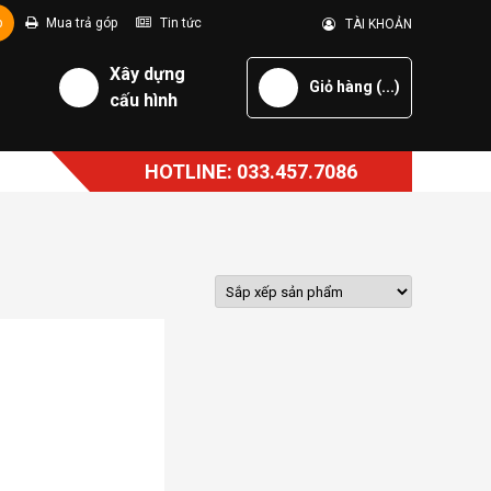
p
Mua trả góp
Tin tức
TÀI KHOẢN
Xây dựng
Giỏ hàng (
...
)
cấu hình
HOTLINE: 033.457.7086