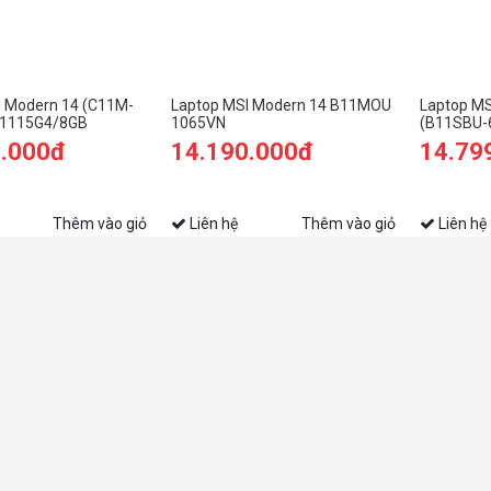
I Modern 14 (C11M-
Laptop MSI Modern 14 B11MOU
Laptop MS
3 1115G4/8GB
1065VN
(B11SBU-6
 SSD/14.0 inch
1155G7/8
9.000đ
14.190.000đ
14.79
/Đen)
RAM/512
2GB/14 in
(2021)
Thêm vào giỏ
Liên hệ
Thêm vào giỏ
Liên hệ