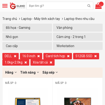
...
Trang chủ
Laptop - Máy tính xách tay
Laptop theo nhu cầu
Đồ họa - Gaming
Văn phòng
Nhỏ gọn
Cảm ứng - 2 trong 1
Cao cấp
Workstation
DELL
16.0 inch
Card tích hợp
512GB SSD
1.0kg<2.0kg
Xóa tất cả
Hãng
Tính năng
Sắp xếp
MÃ SP: 0
MÃ SP: 0