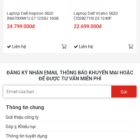
Laptop Dell Inspiron 5620
Laptop Dell Vostro 5620
(N6I7009W1) (i7 1255U 16GB
(70282719) (i5 1240P
RAM/512GB SSD/16.0 inch
16GB/512GB
24.799.000đ
22.699.000đ
FHD+/Win11/Office HS21/Bạc)
SSD/16.0FHD+/Win11/OfficeHS21/
Liên hệ
Liên hệ
ĐĂNG KÝ NHẬN EMAIL THÔNG BÁO KHUYẾN MẠI HOẶC
ĐỂ ĐƯỢC TƯ VẤN MIỄN PHÍ
Gửi
Thông tin chung
Giới thiệu công ty
Góp ý, Khiếu nại
Thông tin tuyển dụng