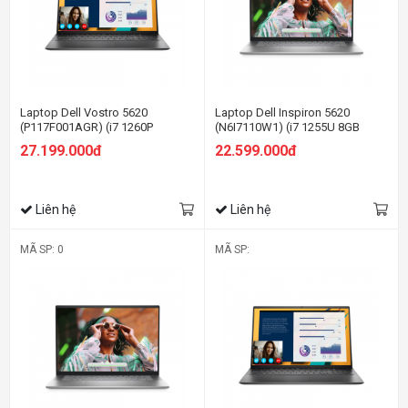
Laptop Dell Vostro 5620
Laptop Dell Inspiron 5620
(P117F001AGR) (i7 1260P
(N6I7110W1) (i7 1255U 8GB
16GB/512GB
RAM/512GB SSD/16.0 inch
27.199.000đ
22.599.000đ
SSD/16.0FHD+/Win11/Office
FHD+/Win11/Office HS21/Bạc)
HS21/Xám)
Liên hệ
Liên hệ
MÃ SP: 0
MÃ SP: