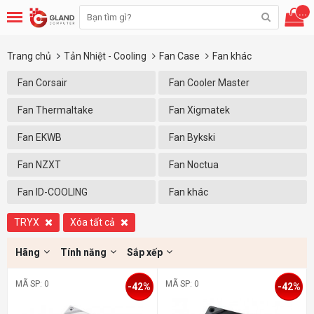
...
Trang chủ
Tản Nhiệt - Cooling
Fan Case
Fan khác
Fan Corsair
Fan Cooler Master
Fan Thermaltake
Fan Xigmatek
Fan EKWB
Fan Bykski
Fan NZXT
Fan Noctua
Fan ID-COOLING
Fan khác
TRYX
Xóa tất cả
Hãng
Tính năng
Sắp xếp
MÃ SP: 0
MÃ SP: 0
-42%
-42%