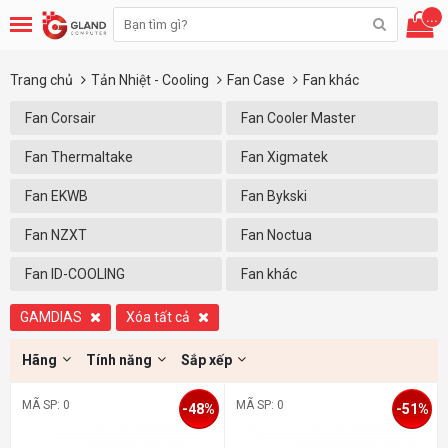
...
Trang chủ
Tản Nhiệt - Cooling
Fan Case
Fan khác
Fan Corsair
Fan Cooler Master
Fan Thermaltake
Fan Xigmatek
Fan EKWB
Fan Bykski
Fan NZXT
Fan Noctua
Fan ID-COOLING
Fan khác
GAMDIAS
Xóa tất cả
Hãng
Tính năng
Sắp xếp
MÃ SP: 0
MÃ SP: 0
-48%
-51%