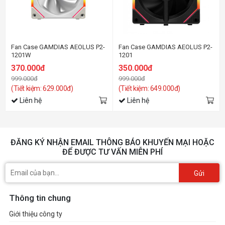
Fan Case GAMDIAS AEOLUS P2-
Fan Case GAMDIAS AEOLUS P2-
1201W
1201
370.000đ
350.000đ
999.000đ
999.000đ
(Tiết kiệm: 629.000đ)
(Tiết kiệm: 649.000đ)
Liên hệ
Liên hệ
ĐĂNG KÝ NHẬN EMAIL THÔNG BÁO KHUYẾN MẠI HOẶC
ĐỂ ĐƯỢC TƯ VẤN MIỄN PHÍ
Gửi
Thông tin chung
Giới thiệu công ty