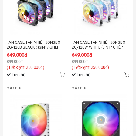
FAN CASE TẢN NHIỆT JONSBO
FAN CASE TẢN NHIỆT JONSBO
ZG-120B BLACK ( (3IN1/ GHÉP
ZG-120W WHITE (3IN1/ GHÉP
NỐI KHÔNG DÂY)
NỐI KHÔNG DÂY)
649.000đ
649.000đ
899.000đ
899.000đ
(Tiết kiệm: 250.000đ)
(Tiết kiệm: 250.000đ)
Liên hệ
Liên hệ
MÃ SP: 0
MÃ SP: 0