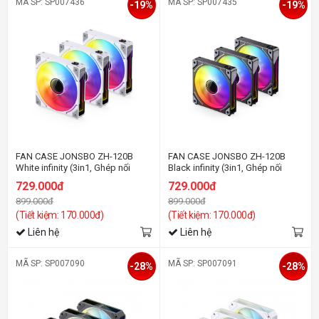
MÃ SP: SP007436
MÃ SP: SP007435
-19%
-19%
FAN CASE JONSBO ZH-120B
FAN CASE JONSBO ZH-120B
White infinity (3in1, Ghép nối
Black infinity (3in1, Ghép nối
không dây)
không dây)
729.000đ
729.000đ
899.000đ
899.000đ
(Tiết kiệm: 170.000đ)
(Tiết kiệm: 170.000đ)
Liên hệ
Liên hệ
MÃ SP: SP007090
MÃ SP: SP007091
-28%
-28%