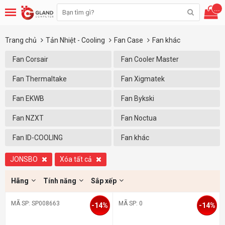
...
Trang chủ
Tản Nhiệt - Cooling
Fan Case
Fan khác
Fan Corsair
Fan Cooler Master
Fan Thermaltake
Fan Xigmatek
Fan EKWB
Fan Bykski
Fan NZXT
Fan Noctua
Fan ID-COOLING
Fan khác
JONSBO
Xóa tất cả
Hãng
Tính năng
Sắp xếp
MÃ SP: SP008663
MÃ SP: 0
-14%
-14%