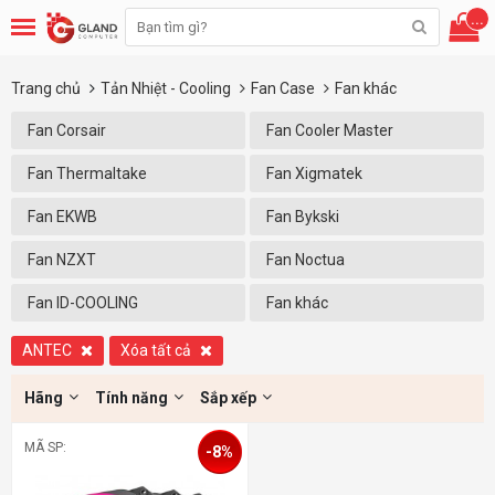
...
Trang chủ
Tản Nhiệt - Cooling
Fan Case
Fan khác
Fan Corsair
Fan Cooler Master
Fan Thermaltake
Fan Xigmatek
Fan EKWB
Fan Bykski
Fan NZXT
Fan Noctua
Fan ID-COOLING
Fan khác
ANTEC
Xóa tất cả
Hãng
Tính năng
Sắp xếp
MÃ SP:
-8%