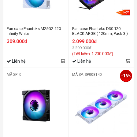
Fan case Phanteks M25G2-120
Fan case Phanteks D30 120
Infinity White
BLACK ARGB ( 120mm, Pack 3 )
309.000đ
2.099.000đ
3.299.000đ
(Tiết kiệm: 1.200.000đ)
Liên hệ
Liên hệ
MÃ SP: 0
MÃ SP: SP008140
-16%