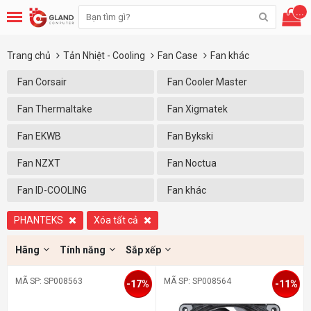
...
Trang chủ
Tản Nhiệt - Cooling
Fan Case
Fan khác
Fan Corsair
Fan Cooler Master
Fan Thermaltake
Fan Xigmatek
Fan EKWB
Fan Bykski
Fan NZXT
Fan Noctua
Fan ID-COOLING
Fan khác
PHANTEKS
Xóa tất cả
Hãng
Tính năng
Sắp xếp
MÃ SP: SP008563
MÃ SP: SP008564
-17%
-11%