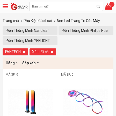
...
Trang chủ
Phụ Kiện Các Loại
Đèn Led Trang Trí Góc Máy
Đèn Thông Minh Nanoleaf
Đèn Thông Minh Philips Hue
Đèn Thông Minh YEELIGHT
FANTECH
Xóa tất cả
Hãng
Sắp xếp
MÃ SP: 0
MÃ SP: 0