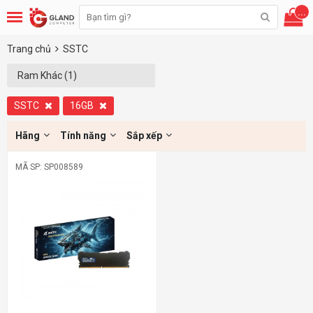
...
Trang chủ
SSTC
Ram Khác (1)
SSTC
16GB
Hãng
Tính năng
Sắp xếp
MÃ SP: SP008589