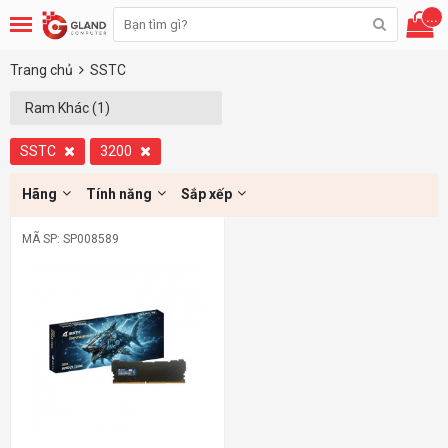
...
Trang chủ
SSTC
Ram Khác (1)
SSTC
3200
Hãng
Tính năng
Sắp xếp
MÃ SP: SP008589