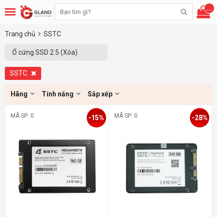
...
Trang chủ
SSTC
Ổ cứng SSD 2.5 (Xóa)
SSTC
Hãng
Tính năng
Sắp xếp
MÃ SP: 0
MÃ SP: 0
-15%
-28%