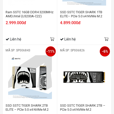
Ram SSTC 16GB DDR4 3200MHz
SSD SSTC TIGER SHARK 1TB
AMD/Intel (U3200A-C22)
ELITE– PCIe 5.0 x4 NVMe M.2
2.999.000đ
4.899.000đ
Liên hệ
Liên hệ
MÃ SP: SP006843
MÃ SP: SP006826
-11%
-6%
SSD SSTC TIGER SHARK 2TB
SSD SSTC TIGER SHARK 2TB –
ELITE – PCIe 5.0 x4 NVMe M.2
PCIe 5.0 x4 NVMe M.2