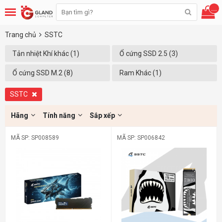
...
Trang chủ
SSTC
Tản nhiệt Khí khác (1)
Ổ cứng SSD 2.5 (3)
Ổ cứng SSD M.2 (8)
Ram Khác (1)
SSTC
Hãng
Tính năng
Sắp xếp
MÃ SP: SP008589
MÃ SP: SP006842