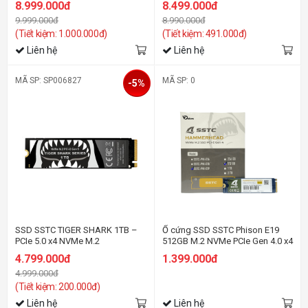
8.999.000đ
8.499.000đ
9.999.000đ
8.990.000đ
(Tiết kiệm: 1.000.000đ)
(Tiết kiệm: 491.000đ)
Liên hệ
Liên hệ
MÃ SP: SP006827
MÃ SP: 0
-5%
SSD SSTC TIGER SHARK 1TB –
Ổ cứng SSD SSTC Phison E19
PCIe 5.0 x4 NVMe M.2
512GB M.2 NVMe PCIe Gen 4.0 x4
(3700/3100 MB/s)
4.799.000đ
1.399.000đ
4.999.000đ
(Tiết kiệm: 200.000đ)
Liên hệ
Liên hệ