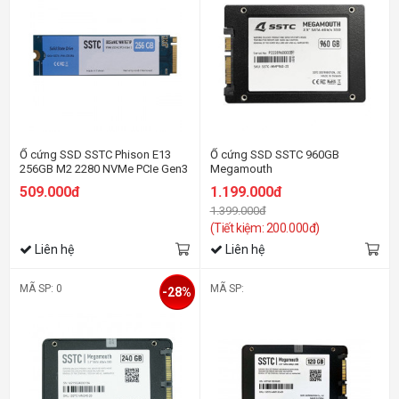
Ổ cứng SSD SSTC Phison E13
Ổ cứng SSD SSTC 960GB
256GB M2 2280 NVMe PCIe Gen3
Megamouth
509.000đ
1.199.000đ
1.399.000đ
(Tiết kiệm: 200.000đ)
Liên hệ
Liên hệ
MÃ SP: 0
MÃ SP:
-28%