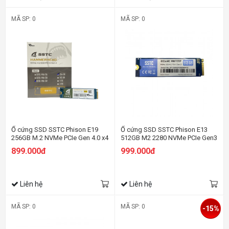
MÃ SP: 0
MÃ SP: 0
Ổ cứng SSD SSTC Phison E19
Ổ cứng SSD SSTC Phison E13
256GB M.2 NVMe PCIe Gen 4.0 x4
512GB M2 2280 NVMe PCIe Gen3
(3600/1800 MB/s)
899.000đ
999.000đ
Liên hệ
Liên hệ
MÃ SP: 0
MÃ SP: 0
-15%