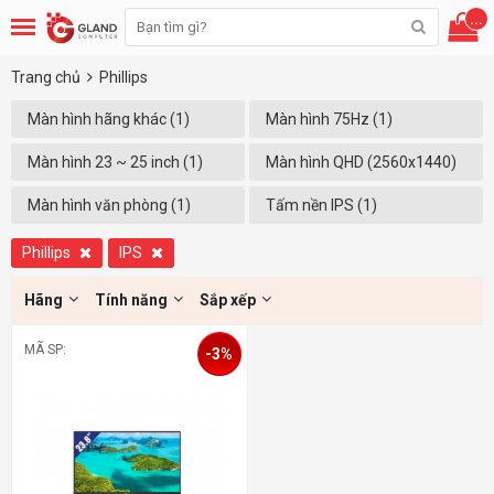
...
Trang chủ
Phillips
Màn hình hãng khác (1)
Màn hình 75Hz (1)
Màn hình 23 ~ 25 inch (1)
Màn hình QHD (2560x1440)
(Xóa)
Màn hình văn phòng (1)
Tấm nền IPS (1)
Phillips
IPS
Hãng
Tính năng
Sắp xếp
MÃ SP:
-3%