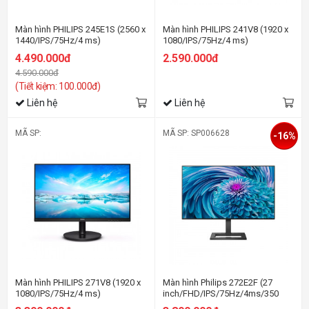
Màn hình PHILIPS 245E1S (2560 x
Màn hình PHILIPS 241V8 (1920 x
1440/IPS/75Hz/4 ms)
1080/IPS/75Hz/4 ms)
4.490.000đ
2.590.000đ
4.590.000đ
(Tiết kiệm: 100.000đ)
Liên hệ
Liên hệ
MÃ SP:
MÃ SP: SP006628
-16%
Màn hình PHILIPS 271V8 (1920 x
Màn hình Philips 272E2F (27
1080/IPS/75Hz/4 ms)
inch/FHD/IPS/75Hz/4ms/350
nits/HDMI+DP+VGA)