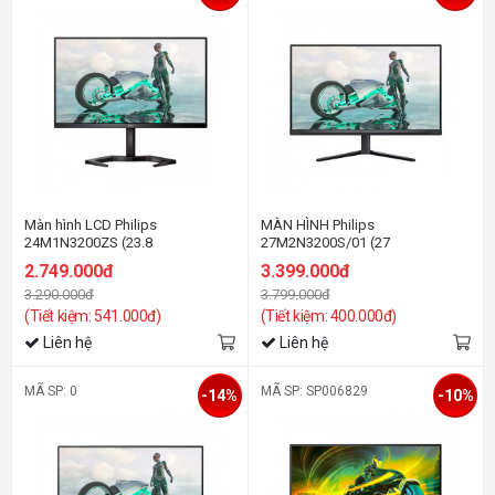
Màn hình LCD Philips
MÀN HÌNH Philips
24M1N3200ZS (23.8
27M2N3200S/01 (27
Inch/FHD/IPS/165Hz/1ms)
inh/FHD/IPS/180Hz/1ms/Loa)
2.749.000đ
3.399.000đ
3.290.000đ
3.799.000đ
(Tiết kiệm: 541.000đ)
(Tiết kiệm: 400.000đ)
Liên hệ
Liên hệ
MÃ SP: 0
MÃ SP: SP006829
-14%
-10%