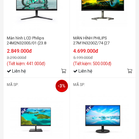
Màn hình LCD Philips
MÀN HÌNH PHILIPS
24M2N3200S/01 (23.8
27M1N3200Z/74 (27
inh/FHD/IPS/180Hz/1ms/Loa)
INCH/FHD/IPS/165HZ/1MS)
2.849.000đ
4.699.000đ
3.290.000đ
5.199.000đ
(Tiết kiệm: 441.000đ)
(Tiết kiệm: 500.000đ)
Liên hệ
Liên hệ
MÃ SP:
MÃ SP:
-3%