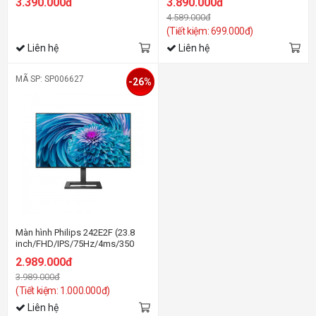
3.390.000đ
3.890.000đ
4.589.000đ
(Tiết kiệm: 699.000đ)
Liên hệ
Liên hệ
MÃ SP: SP006627
-26%
Màn hình Philips 242E2F (23.8
inch/FHD/IPS/75Hz/4ms/350
nits/HDMI+DP+VGA)
2.989.000đ
3.989.000đ
(Tiết kiệm: 1.000.000đ)
Liên hệ