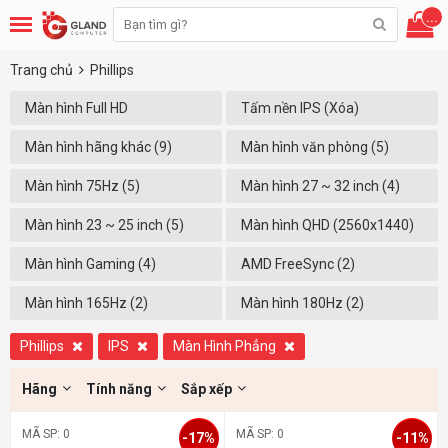
...
Trang chủ
Phillips
Màn hình Full HD
Tấm nền IPS (Xóa)
(1920x1080) (8)
Màn hình hãng khác (9)
Màn hình văn phòng (5)
Màn hình 75Hz (5)
Màn hình 27 ~ 32 inch (4)
Màn hình 23 ~ 25 inch (5)
Màn hình QHD (2560x1440)
(1)
Màn hình Gaming (4)
AMD FreeSync (2)
Màn hình 165Hz (2)
Màn hình 180Hz (2)
Phillips
IPS
Màn Hình Phẳng
Hãng
Tính năng
Sắp xếp
MÃ SP: 0
MÃ SP: 0
-17%
-11%