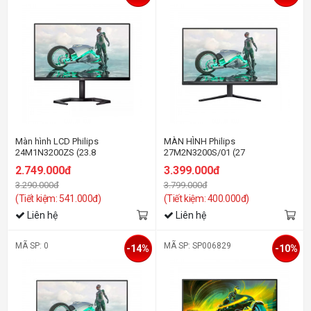
Màn hình LCD Philips
MÀN HÌNH Philips
24M1N3200ZS (23.8
27M2N3200S/01 (27
Inch/FHD/IPS/165Hz/1ms)
inh/FHD/IPS/180Hz/1ms/Loa)
2.749.000đ
3.399.000đ
3.290.000đ
3.799.000đ
(Tiết kiệm: 541.000đ)
(Tiết kiệm: 400.000đ)
Liên hệ
Liên hệ
MÃ SP: 0
MÃ SP: SP006829
-14%
-10%