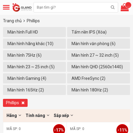
...
Trang chủ
Phillips
Màn hình Full HD
Tấm nền IPS (Xóa)
(1920x1080) (8)
Màn hình hãng khác (10)
Màn hình văn phòng (6)
Màn hình 75Hz (6)
Màn hình 27 ~ 32 inch (5)
Màn hình 23 ~ 25 inch (5)
Màn hình QHD (2560x1440)
(2)
Màn hình Gaming (4)
AMD FreeSync (2)
Màn hình 165Hz (2)
Màn hình 180Hz (2)
Phillips
Hãng
Tính năng
Sắp xếp
MÃ SP: 0
MÃ SP: 0
-17%
-11%