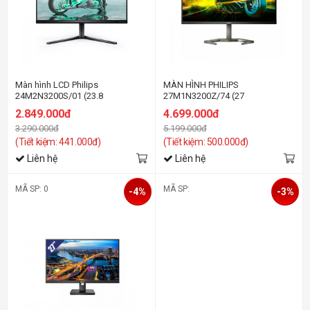
Màn hình LCD Philips
MÀN HÌNH PHILIPS
24M2N3200S/01 (23.8
27M1N3200Z/74 (27
inh/FHD/IPS/180Hz/1ms/Loa)
INCH/FHD/IPS/165HZ/1MS)
2.849.000đ
4.699.000đ
3.290.000đ
5.199.000đ
(Tiết kiệm: 441.000đ)
(Tiết kiệm: 500.000đ)
Liên hệ
Liên hệ
MÃ SP: 0
MÃ SP:
-4%
-3%