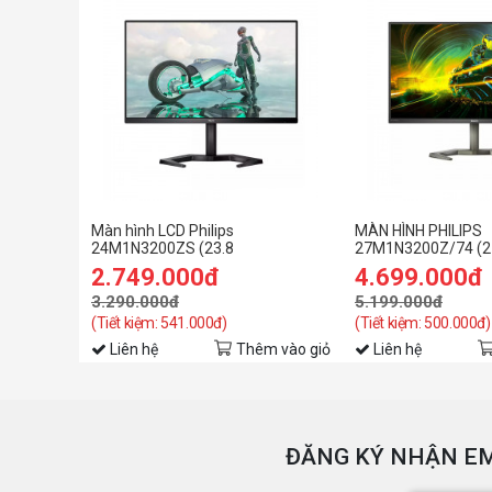
Màn hình LCD Philips
MÀN HÌNH PHILIPS
24M1N3200ZS (23.8
27M1N3200Z/74 (2
Inch/FHD/IPS/165Hz/1ms)
INCH/FHD/IPS/165
2.749.000đ
4.699.000đ
3.290.000đ
5.199.000đ
(Tiết kiệm: 541.000đ)
(Tiết kiệm: 500.000đ)
Liên hệ
Thêm vào giỏ
Liên hệ
ĐĂNG KÝ NHẬN EM