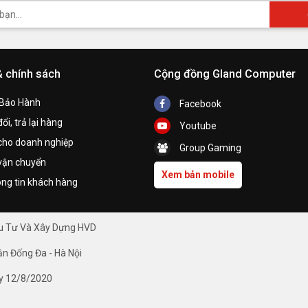
& chính sách
Cộng đồng Gland Computer
 Bảo Hành
Facebook
ổi, trả lại hàng
Youtube
cho doanh nghiệp
Group Gaming
vận chuyển
Xem bản mobile
ng tin khách hàng
ầu Tư Và Xây Dựng HVD
ận Đống Đa - Hà Nội
y 12/8/2020