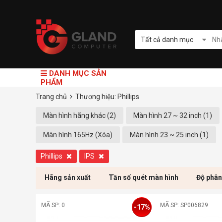
Tất cả danh mục
DANH MỤC SẢN
PHẨM
Trang chủ
Thương hiệu: Phillips
Màn hình hãng khác (2)
Màn hình 27 ~ 32 inch (1)
Màn hình 165Hz (Xóa)
Màn hình 23 ~ 25 inch (1)
Phillips
IPS
Hãng sản xuất
Tần số quét màn hình
Độ phân
MÃ SP: 0
MÃ SP: SP006829
-17%