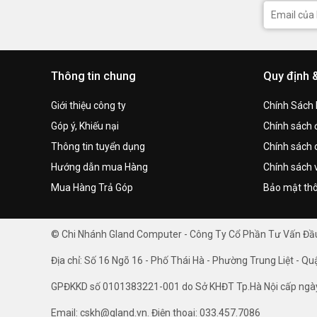
Thông tin chung
Quy định 
Giới thiệu công ty
Chính Sách
Góp ý, Khiếu nại
Chính sách đ
Thông tin tuyển dụng
Chính sách 
Hướng dẫn mua Hàng
Chính sách 
Mua Hàng Trả Góp
Bảo mật thô
© Chi Nhánh Gland Computer - Công Ty Cổ Phần Tư Vấn Đ
Địa chỉ: Số 16 Ngõ 16 - Phố Thái Hà - Phường Trung Liệt - Qu
GPĐKKD số 0101383221-001 do Sở KHĐT Tp.Hà Nội cấp ngà
Email: cskh@gland.vn. Điện thoại: 033.457.7086