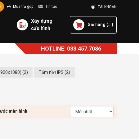
p
Mua trả góp
Tin tức
TÀI KHOẢN
Xây dựng
Giỏ hàng (
...
)
cấu hình
HOTLINE: 033.457.7086
1920x1080) (2)
Tấm nền IPS (2)
hước màn hình