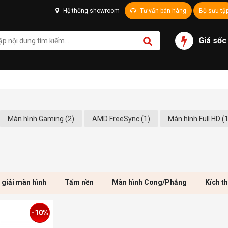
Hệ thống showroom
Tư vấn bán hàng
Bộ sưu tậ
Giá sốc
Màn hình Gaming (2)
AMD FreeSync (1)
Màn hình Full HD (
 giải màn hình
Tấm nền
Màn hình Cong/Phẳng
Kích t
-10%