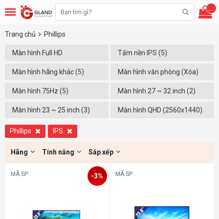
...
Trang chủ
Phillips
Màn hình Full HD
Tấm nền IPS (5)
(1920x1080) (4)
Màn hình hãng khác (5)
Màn hình văn phòng (Xóa)
Màn hình 75Hz (5)
Màn hình 27 ~ 32 inch (2)
Màn hình 23 ~ 25 inch (3)
Màn hình QHD (2560x1440)
(1)
Phillips
IPS
Hãng
Tính năng
Sắp xếp
MÃ SP:
MÃ SP:
-3%