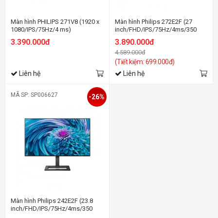
Màn hình PHILIPS 271V8 (1920 x
Màn hình Philips 272E2F (27
1080/IPS/75Hz/4 ms)
inch/FHD/IPS/75Hz/4ms/350
nits/HDMI+DP+VGA)
3.390.000đ
3.890.000đ
4.589.000đ
(Tiết kiệm: 699.000đ)
Liên hệ
Liên hệ
MÃ SP: SP006627
-26%
Màn hình Philips 242E2F (23.8
inch/FHD/IPS/75Hz/4ms/350
nits/HDMI+DP+VGA)