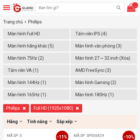
...
Trang chủ
Phillips
Màn hình Full HD
Tấm nền IPS (4)
(1920x1080) (5)
Màn hình hãng khác (5)
Màn hình văn phòng (3)
Màn hình 75Hz (2)
Màn hình 27 ~ 32 inch (Xóa)
Tấm nền VA (1)
AMD FreeSync (3)
Màn hình 144Hz (1)
Màn hình Gaming (2)
Màn hình 165Hz (1)
Màn hình 180Hz (1)
Phillips
Full HD (1920x1080)
Hãng
Tính năng
Sắp xếp
MÃ SP: 0
MÃ SP: SP006829
-11%
-10%