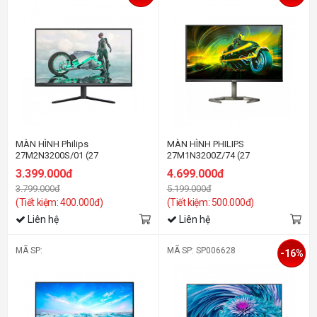
MÀN HÌNH Philips
MÀN HÌNH PHILIPS
27M2N3200S/01 (27
27M1N3200Z/74 (27
inh/FHD/IPS/180Hz/1ms/Loa)
INCH/FHD/IPS/165HZ/1MS)
3.399.000đ
4.699.000đ
3.799.000đ
5.199.000đ
(Tiết kiệm: 400.000đ)
(Tiết kiệm: 500.000đ)
Liên hệ
Liên hệ
MÃ SP:
MÃ SP: SP006628
-16%