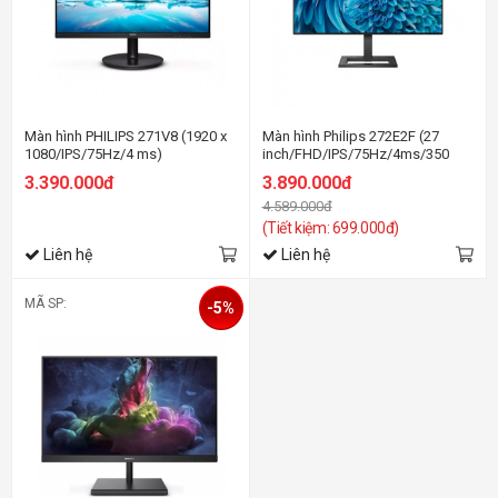
Màn hình PHILIPS 271V8 (1920 x
Màn hình Philips 272E2F (27
1080/IPS/75Hz/4 ms)
inch/FHD/IPS/75Hz/4ms/350
nits/HDMI+DP+VGA)
3.390.000đ
3.890.000đ
4.589.000đ
(Tiết kiệm: 699.000đ)
Liên hệ
Liên hệ
MÃ SP:
-5%