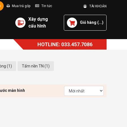
p
Mua trả góp
Tin tức
TÀI KHOẢN
Xây dựng
Giỏ hàng (
...
)
cấu hình
HOTLINE: 033.457.7086
òng (1)
Tấm nền TN (1)
hước màn hình