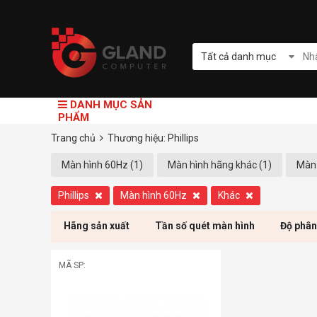
Tất cả danh mục
DANH MỤC SẢN
PHẨM
Trang chủ
Thương hiệu: Phillips
Màn hình 60Hz (1)
Màn hình hãng khác (1)
Màn 
Phillips
Màn hình 60Hz
Khác
Hãng sản xuất
Tần số quét màn hình
Độ phân
MÃ SP: