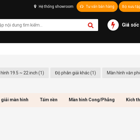
Hệ thống showroom
Tư vấn bán hàng
Bộ sưu tậ
Giá sốc
hình 19.5 ~ 22 inch (1)
Độ phân giải khác (1)
Màn hình văn ph
 giải màn hình
Tấm nền
Màn hình Cong/Phẳng
Kích t